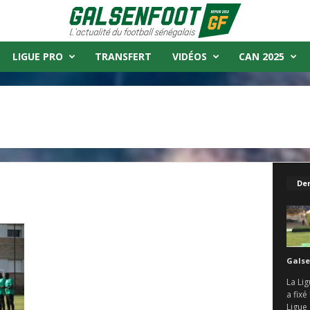
LIGUE PRO
TRANSFERT
VIDÉOS
CAN 2025
Der
Galse
La Lig
a fix
Ligue 