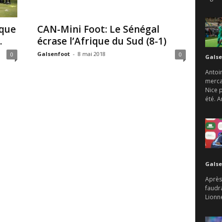
ique
CAN-Mini Foot: Le Sénégal
.
écrase l’Afrique du Sud (8-1)
Galsenfoot
-
8 mai 2018
0
0
Galse
Antoin
mercat
Nice 
été. A
Galse
Après 
faudr
Lionne