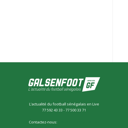
L’actualité du football sénégalais en Live
77 592 43 33 - 77 500 33 71
Contactez-nous:
galsensfoot@gmail.com