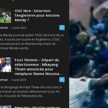
OGC Nice : Direction
l’Angleterre pour Antoine
Mendy ?
0
nfoot
-
5 août 2026
e Mendy pourrait quitter l’OGC Nice lors de ce
o. Il aurait une touche en Angleterre. L’OGC
pourrait perdre un élément important cet
ntoine Mendy suscite...
Foot féminin – Départ du
sélectionneur : Mbayang
Thiam annoncée pour
remplacer Mame Moussa...
0
nfoot
-
5 août 2026
le limogeage de Pape Thiaw chez les Lions, il
a trouver un nouveau sélectionneur pour les
s. A la suite de l’élimination de...
Mercato : Nicolas Jackson