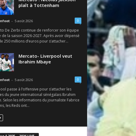
plaît à Tottenham
0
nfoot
-
5 août 2026
to De Zerbi continue de renforcer son équipe
e de la saison 2026-2027. Après avoir dépensé
e 250 millions d’euros pour s’attacher...
Mercato- Liverpool veut
Ibrahim Mbaye
0
nfoot
-
5 août 2026
ool passe à l’offensive pour s’attacher les
es du jeune international sénégalais Ibrahim
 Selon les informations du journaliste Fabrice
s, les Reds ont...
ue 1 2025 – 2026 LIVE