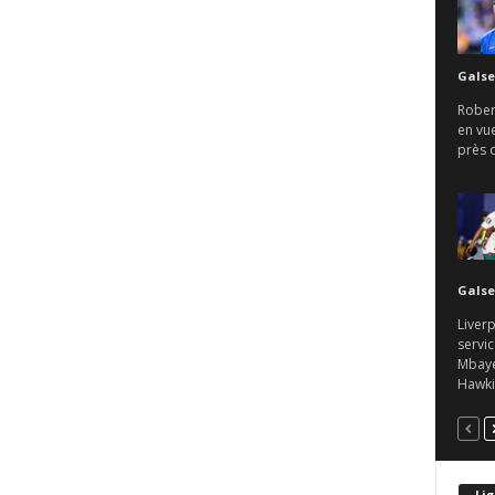
Galse
Rober
en vu
près d
Galse
Liverp
servic
Mbaye.
Hawkin
Lig