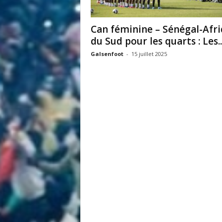
i
t
Can féminine – Sénégal-Afr
é
du Sud pour les quarts : Les..
d
u
Galsenfoot
-
15 juillet 2025
F
o
o
t
b
a
l
l
S
é
n
é
g
a
l
a