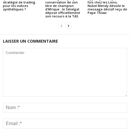
stratégie de trading
conservation de son
fois chez les Lions,
pour les indices
titre de champion
Nobel Mendy dévoile le
synthétiques ?
d’Afrique : le Sénégal
message décisif reçu de
dépose officiellement
Pape Thiaw
son recours à la TAS
LAISSER UN COMMENTAIRE