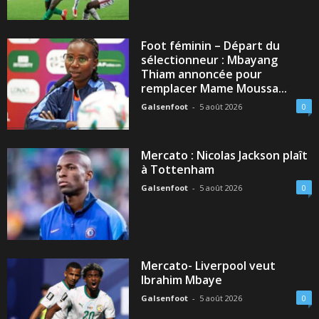
Foot féminin – Départ du
sélectionneur : Mbayang
Thiam annoncée pour
remplacer Mame Moussa...
Galsenfoot
-
5 août 2026
0
Mercato : Nicolas Jackson plaît
à Tottenham
Galsenfoot
-
5 août 2026
0
Mercato- Liverpool veut
Ibrahim Mbaye
Galsenfoot
-
5 août 2026
0