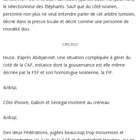
le sélectionneur des Eléphants. Sauf que du côté ivoirien,
personne non plus ne veut entendre parler de cet arbitre tunisien,
décrié dans la presse locale et décrit comme une personne de
moralité dou
CAN 2013
teuse, d’après Abdijan.net. Une situation compliquée à gérer du
coté de la CAF, instance dont la gouvernance est elle-même
décriée par la FSF et son homologue ivoirienne, la FIF.
&nbsp;
Côte d’Ivoire, Gabon et Sénégal montent au créneau
&nbsp;
Des deux Fédérations, jugées beaucoup trop insoumises et
indépendantes vis à vis de la CAF et du président Hayatou, qui ne