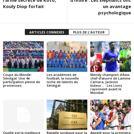
l’arme secrète de Koto,
d’Ivoire : Les Eléphants ont
Kouly Diop forfait
un avantage
psychologique
ARTICLES CONNEXES
PLUS DE L'AUTEUR
Coupe du Monde-
Les académies de
Mendy champion d’Asie,
Sénégal: Une 4e
football, la nouvelle
chef-d’œuvre de Lamine
participation pleine de
niche de talents du
Camara, Jackson
promesses
Sénégal
buteur… : Les Lions
rayonnent avant le
Mondial
Quelle est la meilleure
Bataille juridique pour la
Appelé pour la première