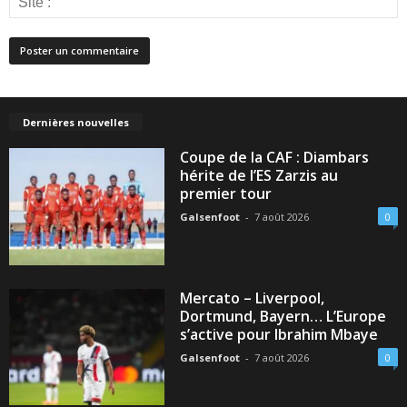
Dernières nouvelles
Coupe de la CAF : Diambars
hérite de l’ES Zarzis au
premier tour
Galsenfoot
-
7 août 2026
0
Mercato – Liverpool,
Dortmund, Bayern… L’Europe
s’active pour Ibrahim Mbaye
Galsenfoot
-
7 août 2026
0