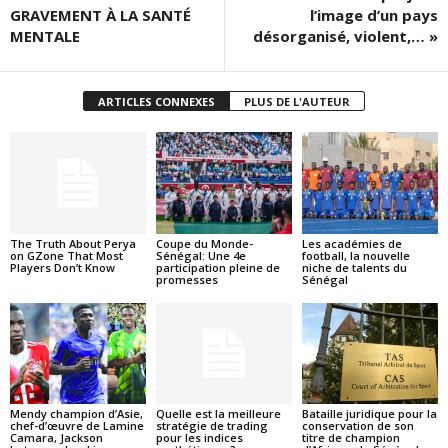
GRAVEMENT À LA SANTÉ
l’image d’un pays
MENTALE
désorganisé, violent,… »
ARTICLES CONNEXES
PLUS DE L'AUTEUR
The Truth About Perya
Coupe du Monde-
Les académies de
on GZone That Most
Sénégal: Une 4e
football, la nouvelle
Players Don’t Know
participation pleine de
niche de talents du
promesses
Sénégal
Mendy champion d’Asie,
Quelle est la meilleure
Bataille juridique pour la
chef-d’œuvre de Lamine
stratégie de trading
conservation de son
Camara, Jackson
pour les indices
titre de champion