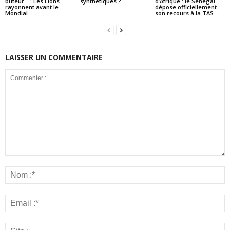
buteur… : Les Lions
synthétiques ?
d’Afrique : le Sénégal
rayonnent avant le
dépose officiellement
Mondial
son recours à la TAS
LAISSER UN COMMENTAIRE