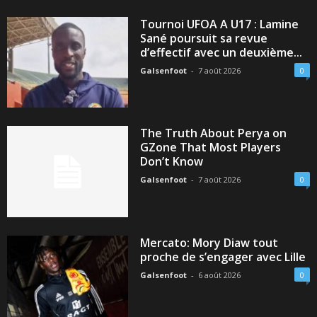
Tournoi UFOA A U17 : Lamine
Sané poursuit sa revue
d’effectif avec un deuxième...
Galsenfoot
-
7 août 2026
0
The Truth About Perya on
GZone That Most Players
Don’t Know
Galsenfoot
-
7 août 2026
0
Mercato: Mory Diaw tout
proche de s’engager avec Lille
Galsenfoot
-
6 août 2026
0