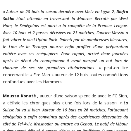
«
Auteur de 20 buts la saison dernière avec Metz en Ligue 2,
Diafra
Sakho
était attendu en traversant la Manche. Recruté par West
Ham, le Sénégalais est parti à la conquête de la Premier League.
Avec 10 buts et 2 passes décisives en 23 matches, l’ancien Messin a
fait vibrer le vieil Upton Park. Ralenti par de nombreuses blessures,
le Lion de la Teranga pourra enfin profiter d’une préparation
entière avec ses coéquipiers. Pour rappel, arrivé deux journées
après le début du championnat il avait marqué un but lors de
chacune de ses six premières titularisations.
» peut-on lire
concernant le « Fire Man » auteur de 12 buts toutes compétitions
confondues avec les Hammers.
Moussa Konaté
, auteur d’une saison splendide avec le FC Sion,
a défraie les chroniques plus d’une fois lors de la saison. «
La
Suisse lui va si bien. Auteur de 16 buts en 26 matches, l’attaquant
sénégalais a enfin convaincu après des expériences décevantes du
côté de Tel-Aviv, Krasnodar ou encore au Genoa. Le natif de Mbour
a également délivré 4 passes décisives en Raiffeisen Super League,