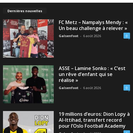
Dernières nouvelles
FC Metz – Nampalys Mendy : «
Un beau challenge à relever »
Galsenfoot
-
6 août 2026
0
ASSE – Lamine Sonko : « C’est
un rêve d’enfant qui se
réalise »
Galsenfoot
-
6 août 2026
0
19 millions d’euros: Dion Lopy à
Al-Ittihad, transfert record
pour l’Oslo Football Academy