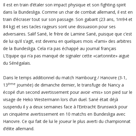
Il est en train d’étaler son impact physique et son fighting-spirit
dans la Bundesliga. Comme un char de combat allemand, il est en
train d’écraser tout sur son passage. Son gabarit (23 ans, 1m94 et
84 kg) et ses tacles rageurs sont une dissuasion pour ses
adversaires. Salif Sané, le frère de Lamine Sané, puisque que c’est
de lui qu’il s’agit, est devenu en quelques mois «l’ami» des arbitres
de la Bundesliga. Cela n’a pas échappé au journal français
L’Equipe qui n’a pas manqué de signaler cette «cartonnite» aiguë
du Sénégalais.
Dans le temps additionnel du match Hambourg / Hanovre (3-1,
ème
13
journée) de dimanche dernier, le transfuge de Nancy a
écopé d’un second avertissement pour avoir «mis» son pied sur le
visage de Heko Westermann lors d’un duel. Sané était déjà
suspendu il y a deux semaines face à l’Eintracht Brunswick pour
un cinquième avertissement en 10 matchs en Bundesliga avec
Hanovre. Ce qui fait de lui le joueur le plus averti du championnat
d’élite allemand.