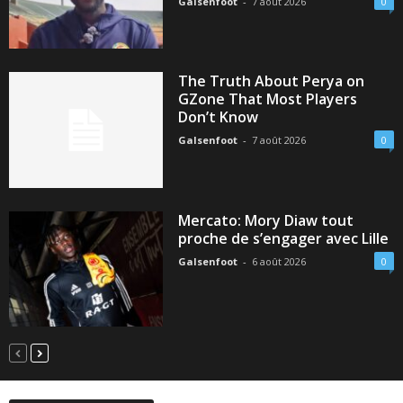
Galsenfoot
-
7 août 2026
0
The Truth About Perya on
GZone That Most Players
Don’t Know
Galsenfoot
-
7 août 2026
0
Mercato: Mory Diaw tout
proche de s’engager avec Lille
Galsenfoot
-
6 août 2026
0