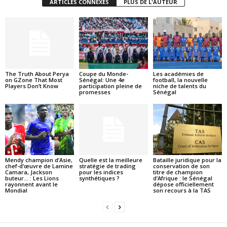
ARTICLES CONNEXES
PLUS DE L'AUTEUR
The Truth About Perya
Coupe du Monde-
Les académies de
on GZone That Most
Sénégal: Une 4e
football, la nouvelle
Players Don’t Know
participation pleine de
niche de talents du
promesses
Sénégal
Mendy champion d’Asie,
Quelle est la meilleure
Bataille juridique pour la
chef-d’œuvre de Lamine
stratégie de trading
conservation de son
Camara, Jackson
pour les indices
titre de champion
buteur… : Les Lions
synthétiques ?
d’Afrique : le Sénégal
rayonnent avant le
dépose officiellement
Mondial
son recours à la TAS