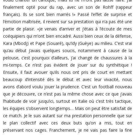
finalement opté pour du rap, avec un son de Rohff (rappeur
français). Ils se sont bien marrés !» Passé l’effet de surprise et
l’émotion maîtrisée, il revient sur sa prestation qui n’a pas été une
partie de plaisir. «Je venais d’arriver et j’étais à l’écoute de mes
coéquipiers qui m’ont bien encadré. Aussi bien ceux de la défense,
Kara (Mbodj) et Pape (Souaré), qu’Idy (Guèye) au milieu. C’est vrai
qu’au début j’avais quelques soucis, notamment à cause de la
pelouse, c’est pourquoi d’ailleurs, j’ai changé de chaussures à la
mi-temps. Ce n’est pas évident de jouer sur du synthétique !
Ensuite, il faut avouer qu’ils nous ont pris de court en mettant
beaucoup d’intensité dès le début et avec leur vivacité, nous
avons d’abord voulu jouer la prudence. C’est un football nouveau
que je découvre, ce n’est pas la même chose avec ce que j’avais
l’habitude de voir jusqu’ici, surtout en Italie où c’est très tactique,
les équipes s’observent longtemps… Mais on peut être satisfait de
ce match. Je le suis autant sur ma prestation personnelle que sur
le plan collectif avec ces deux buts qu’on a mis, tout en
préservant nos cages. Franchement, je ne vais pas faire la fine