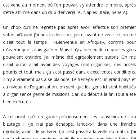
est venu au moment où l’on pouvait s’y attendre le moins, après
s’être affirmé dans un club d’envergure, Naples (Italie, Serie A).
Un choix qu’il ne regrette pas après avoir effectué son premier
safari. «Quand j’ai pris la décision, juste avant de venir ici, on me
disait tout le temps : «Bienvenue en Afrique», comme pour
m’avertir que j’allais galérer. Mais il n’y a rien eu de ce que les gens
pouvaient craindre. J’ai même été agréablement surpris. On me
disait qu’on allait avoir des voyages mal organisés, des hôtels
pourris et tout, mais ça s’est passé dans d’excellentes conditions.
Il n’y a vraiment pas à se plaindre. Le Sénégal est un grand pays et
au niveau de l’organisation, on sent que les gens ici sont habitués
à organiser ce genre de missions. Car, du début à la fin, tout a été
bien exécuté.»
A tel point qu’il en garde précieusement les souvenirs de son
bizutage : «Je n’ai pas échappé, lance-t-il dans une franche
rigolade, avant de se livrer. Ça c’est passé à la veille du match. J’ai
voulu chanter un cantique, mais ils ne m’ont pas laissé faire. J’ai