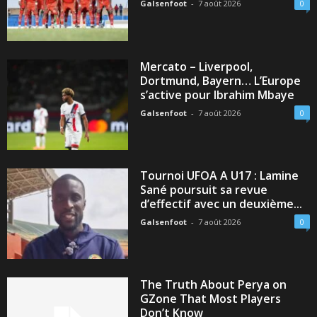
Galsenfoot
-
7 août 2026
0
Mercato – Liverpool,
Dortmund, Bayern… L’Europe
s’active pour Ibrahim Mbaye
Galsenfoot
-
7 août 2026
0
Tournoi UFOA A U17 : Lamine
Sané poursuit sa revue
d’effectif avec un deuxième...
Galsenfoot
-
7 août 2026
0
The Truth About Perya on
GZone That Most Players
Don’t Know