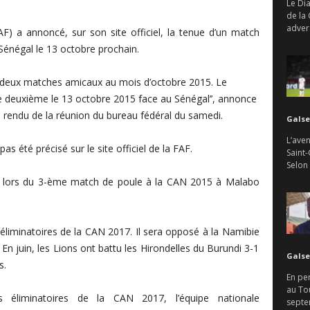
Le Di
de la
advers
AF) a annoncé, sur son site officiel, la tenue d’un match
Sénégal le 13 octobre prochain.
ra deux matches amicaux au mois d’octobre 2015. Le
le deuxième le 13 octobre 2015 face au Sénégal’’, annonce
te rendu de la réunion du bureau fédéral du samedi.
Galse
L’aven
as été précisé sur le site officiel de la
FAF
.
Saint-
Selon
s lors du
3-ème
match de poule à la
CAN
2015 à
Malabo
éliminatoires de la
CAN
2017. Il sera opposé à la
Namibie
n juin, les Lions ont battu les Hirondelles du
Burundi
3-1
Galse
s.
En per
au To
 éliminatoires de la
CAN
2017, l’équipe nationale
septem