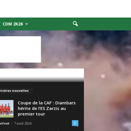
CDM 2K26
nières nouvelles
Coupe de la CAF : Diambars
hérite de l’ES Zarzis au
premier tour
0
nfoot
-
7 août 2026