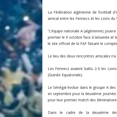
i
t
La Fédération algérienne de football (F
é
amical entre les Fennecs et les Lions du 
d
u
‘’L’équipe nationale A (algérienne) joue
F
premier le 9 octobre face à laGuinée et 
o
le site officiel de la FAF faisant le comp
o
t
b
Le lieu des deux rencontres amicales n’a p
a
l
Les
Fennecs
avaient battu 2-0 les Lion
l
(
Guinée Equatoriale
).
S
é
Le
Sénégal
évolue dans le groupe K des 
n
é
en septembre pour la deuxième journée. E
g
pour leur premier match des éliminatoire
a
l
Dans le cadre de la deuxième des
a