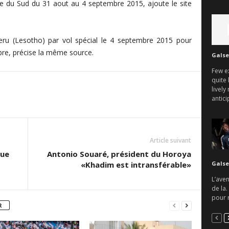
que du Sud du 31
aout
au 4 septembre 2015, ajoute le site
eru
(
Lesotho
) par vol spécial le 4 septembre 2015 pour
re, précise la même source.
Galse
Few e
quite 
lively
antici
Article suivant
que
Antonio Souaré, président du Horoya
Galse
«Khadim est intransférable»
L’aven
de la.
pour r
R