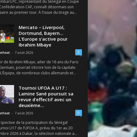
ambars FC, représentant du Sénégal en Coupe
 Confédération CAF, connaît désormais son
aire au premier tour. À l’issue du tirage au...
Mercato – Liverpool,
Dortmund, Bayern…
L’Europe s’active pour
Ibrahim Mbaye
0
nfoot
-
7 août 2026
ir de Ibrahim Mbaye, ailier de 18 ans du Paris
Germain, pourrait s’écrire loin de la capitale.
 L’Équipe, de nombreux clubs allemands et...
Tournoi UFOA A U17 :
Lamine Sané poursuit sa
revue d’effectif avec un
deuxième...
0
nfoot
-
7 août 2026
spective de la participation du Sénégal
urnoi U17 de l’UFOA A, prévu du 1er au 20
bre 2026 à Dakar, la sélection nationale a...