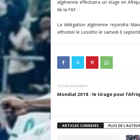
algérienne effectuera un stage en Afri
i
de la
FAF
.
s
La délégation algérienne rejoindra
Mas
affronter le
Lesotho
le samedi 6 septemb
Article précédent
Mondial 2018 : le tirage pour l’Afri
ARTICLES CONNEXES
PLUS DE L'AUTEU