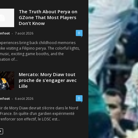
The Truth About Perya on
GZone That Most Players
Don’t Know
0
nfoot
-
7 août 2026
xperiences bring back childhood memories
like visiting a Filipino perya. The colorful lights,
 music, exciting game booths, and the
pation of...
Mercato: Mory Diaw tout
proche de s’engager avec
Lille
0
nfoot
-
6 août 2026
ir de Mory Diaw devrait s’écrire dans le Nord
 France. En quête d’un gardien expérimenté
enforcer son effectif, le LOSC est...