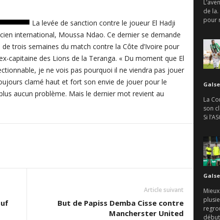
L’aven
de la.
pour r
La levée de sanction contre le joueur El Hadji
’ancien international, Moussa Ndao. Ce dernier se demande
 de trois semaines du match contre la Côte d’Ivoire pour
 l’ex-capitaine des Lions de la Teranga. « Du moment que El
tionnable, je ne vois pas pourquoi il ne viendra pas jouer
 toujours clamé haut et fort son envie de jouer pour le
Galse
plus aucun problème. Mais le dernier mot revient au
La Con
son c
Si l’A
Galse
Article suivant
Mieux
plusie
ouf
But de Papiss Demba Cisse contre
regro
Mancherster United
débute