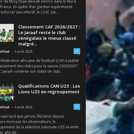
ir de Mory Diaw devrait s’écrire dans le Nord
 France. En quête d’un gardien expérimenté
enforcer son effectif, le LOSC est...
Classement CAF 2026/2027 :
Le Jaraaf reste le club
sénégalais le mieux classé
malgré...
0
nfoot
-
6 août 2026
fédération africaine de football (CAF) a publié
lassement des clubs pour la saison 2026/2027.
SC Jaraaf conserve son statut de club...
Qualifications CAN U23 : Les
Lions U23 en regroupement
0
nfoot
-
6 août 2026
 vaut tard que jamais. Réclamé depuis
urs mois par les observateurs, le
upement de la sélection nationale U23 va enfin
r afin de...