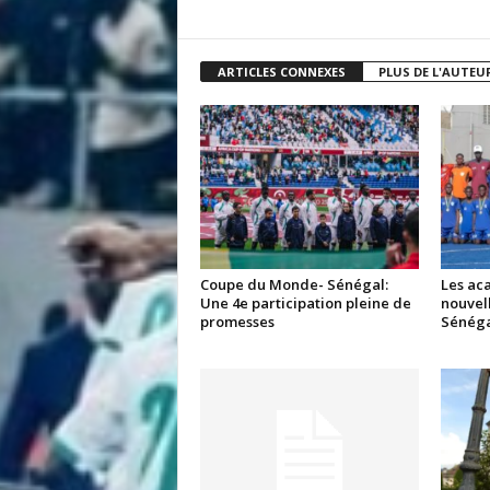
i
s
ARTICLES CONNEXES
PLUS DE L'AUTEU
Coupe du Monde- Sénégal:
Les aca
Une 4e participation pleine de
nouvell
promesses
Sénéga