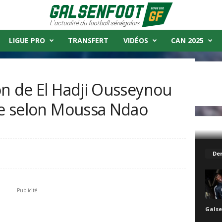
LIGUE PRO
TRANSFERT
VIDÉOS
CAN 2025
on de El Hadji Ousseynou
nte selon Moussa Ndao
 Ousseynou Diouf est intrigante selon...
Der
Publicité
Galse