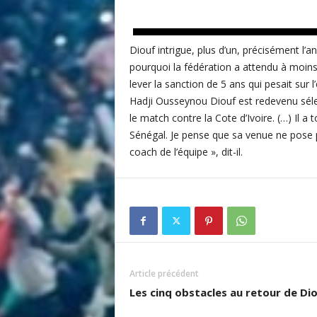
i
t
é
Diouf intrigue, plus d’un, précisément l
d
pourquoi la fédération a attendu à moins
u
lever la sanction de 5 ans qui pesait sur
F
Hadji Ousseynou Diouf est redevenu sélec
o
le match contre la Cote d’Ivoire. (…) Il a
o
t
Sénégal. Je pense que sa venue ne pose 
b
coach de l’équipe », dit-il.
a
l
l
S
é
n
é
g
Article précédent
a
Les cinq obstacles au retour de Di
l
a