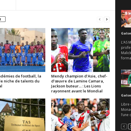
R
Galse
L’AS 
profes
Malick
format
démies de football, la
Mendy champion d’Asie, chef-
e niche de talents du
d’œuvre de Lamine Camara,
l
Jackson buteur… : Les Lions
rayonnent avant le Mondial
Galse
Libre 
Monaco
l’une 