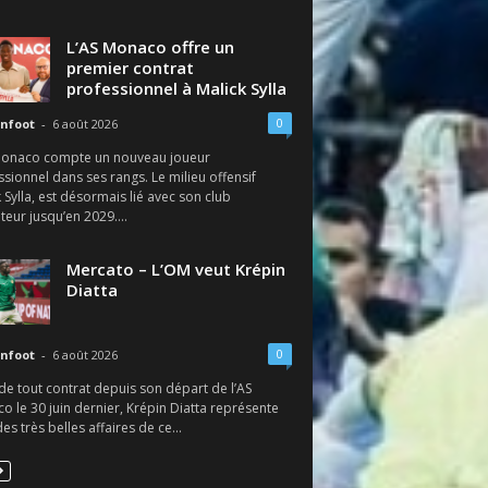
L’AS Monaco offre un
premier contrat
professionnel à Malick Sylla
0
nfoot
-
6 août 2026
Monaco compte un nouveau joueur
sionnel dans ses rangs. Le milieu offensif
 Sylla, est désormais lié avec son club
eur jusqu’en 2029....
Mercato – L’OM veut Krépin
Diatta
0
nfoot
-
6 août 2026
de tout contrat depuis son départ de l’AS
 le 30 juin dernier, Krépin Diatta représente
des très belles affaires de ce...