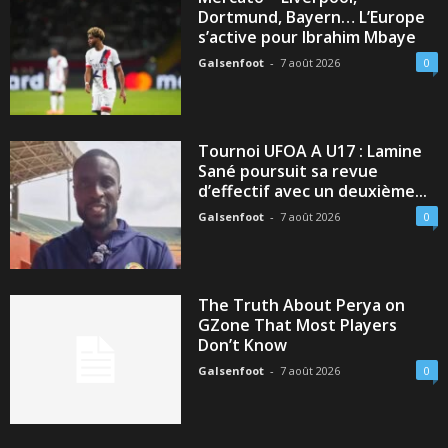
Dortmund, Bayern… L’Europe
s’active pour Ibrahim Mbaye
Galsenfoot
-
7 août 2026
0
Tournoi UFOA A U17 : Lamine
Sané poursuit sa revue
d’effectif avec un deuxième...
Galsenfoot
-
7 août 2026
0
The Truth About Perya on
GZone That Most Players
Don’t Know
Galsenfoot
-
7 août 2026
0