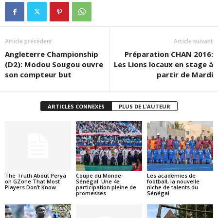
Article précédent
Article suivant
Angleterre Championship
Préparation CHAN 2016:
(D2): Modou Sougou ouvre
Les Lions locaux en stage à
son compteur but
partir de Mardi
ARTICLES CONNEXES
PLUS DE L'AUTEUR
The Truth About Perya
Coupe du Monde-
Les académies de
on GZone That Most
Sénégal: Une 4e
football, la nouvelle
Players Don’t Know
participation pleine de
niche de talents du
promesses
Sénégal