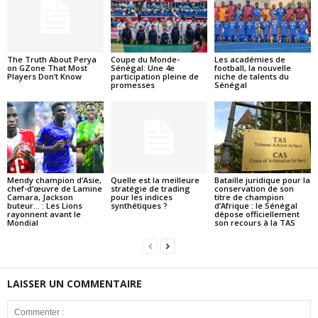
The Truth About Perya
Coupe du Monde-
Les académies de
on GZone That Most
Sénégal: Une 4e
football, la nouvelle
Players Don’t Know
participation pleine de
niche de talents du
promesses
Sénégal
Mendy champion d’Asie,
Quelle est la meilleure
Bataille juridique pour la
chef-d’œuvre de Lamine
stratégie de trading
conservation de son
Camara, Jackson
pour les indices
titre de champion
buteur… : Les Lions
synthétiques ?
d’Afrique : le Sénégal
rayonnent avant le
dépose officiellement
Mondial
son recours à la TAS
LAISSER UN COMMENTAIRE