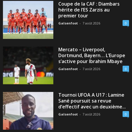
Coupe de la CAF : Diambars
hérite de l’ES Zarzis au
premier tour
Galsenfoot
-
7 août 2026
0
Mercato – Liverpool,
Dortmund, Bayern… L’Europe
s’active pour Ibrahim Mbaye
Galsenfoot
-
7 août 2026
0
Tournoi UFOA A U17 : Lamine
Sané poursuit sa revue
d’effectif avec un deuxième...
Galsenfoot
-
7 août 2026
0