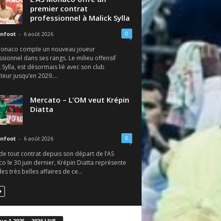
premier contrat
professionnel à Malick Sylla
0
nfoot
-
6 août 2026
Monaco compte un nouveau joueur
sionnel dans ses rangs. Le milieu offensif
 Sylla, est désormais lié avec son club
eur jusqu’en 2029....
Mercato – L’OM veut Krépin
Diatta
0
nfoot
-
6 août 2026
de tout contrat depuis son départ de l’AS
 le 30 juin dernier, Krépin Diatta représente
des très belles affaires de ce...
ue 1 2025 – 2026 LIVE