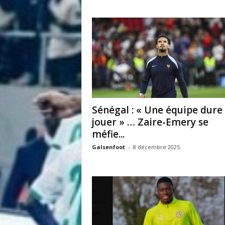
i
s
Sénégal : « Une équipe dure
jouer » … Zaire-Emery se
méfie...
Galsenfoot
-
8 décembre 2025