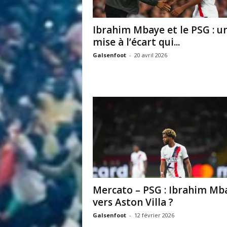
i
t
Ibrahim Mbaye et le PSG : u
é
mise à l’écart qui...
d
u
Galsenfoot
-
20 avril 2026
F
o
o
t
b
a
l
l
S
é
n
é
Mercato – PSG : Ibrahim Mb
g
vers Aston Villa ?
a
l
Galsenfoot
-
12 février 2026
a