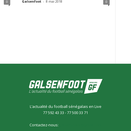
Galsenfoot
-
8 mai 2018
0
0
L’actualité du football sénégalais en Live
77 592 43 33 - 77 500 33 71
Contactez-nous:
galsensfoot@gmail.com