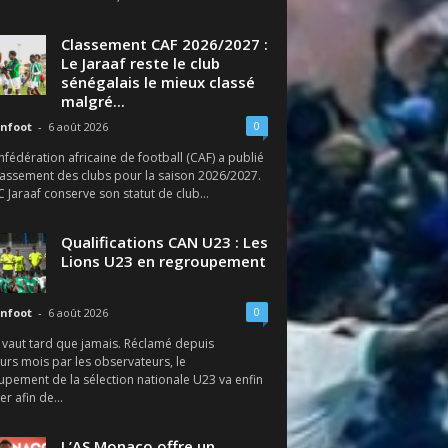
Classement CAF 2026/2027 :
Le Jaraaf reste le club
sénégalais le mieux classé
malgré...
0
nfoot
-
6 août 2026
fédération africaine de football (CAF) a publié
lassement des clubs pour la saison 2026/2027.
SC Jaraaf conserve son statut de club...
Qualifications CAN U23 : Les
Lions U23 en regroupement
0
nfoot
-
6 août 2026
 vaut tard que jamais. Réclamé depuis
urs mois par les observateurs, le
upement de la sélection nationale U23 va enfin
r afin de...
L’AS Monaco offre un