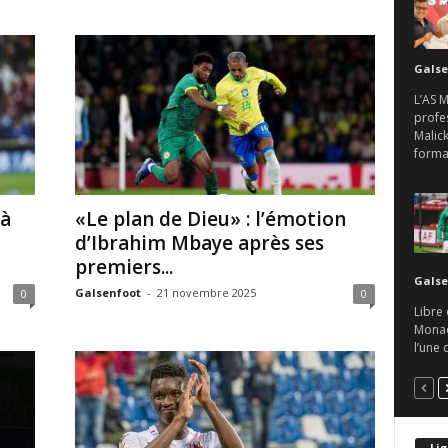
Galse
L’AS 
profes
Malick
format
 à
«Le plan de Dieu» : l’émotion
d’Ibrahim Mbaye après ses
premiers...
Galse
Galsenfoot
-
21 novembre 2025
0
0
Libre 
Monaco
l’une 
Lig