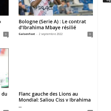
«
Bologne (Serie A) : Le contrat
d’Ibrahima Mbaye résilié
Galsenfoot
-
2 septembre 2022
0
0
r du
Flanc gauche des Lions au
Mondial: Saliou Ciss v Ibrahima
...