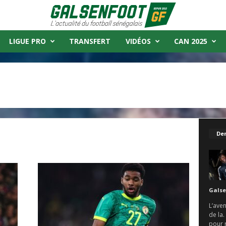
LIGUE PRO
TRANSFERT
VIDÉOS
CAN 2025
Der
Galse
L’aven
de la.
pour r