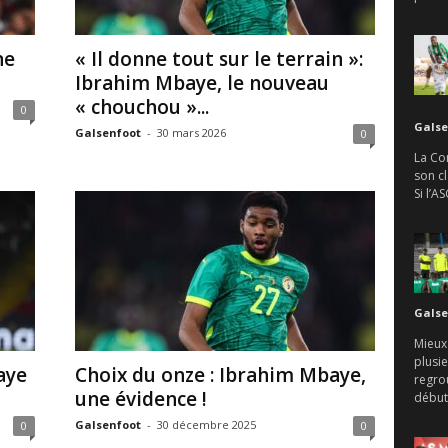
ne
« Il donne tout sur le terrain »:
Ibrahim Mbaye, le nouveau
« chouchou »...
0
Galse
Galsenfoot
-
30 mars 2026
0
La Con
son c
Si l’A
Galse
Mieux
plusie
aye
Choix du onze : Ibrahim Mbaye,
regro
une évidence !
débute
Galsenfoot
-
30 décembre 2025
0
0