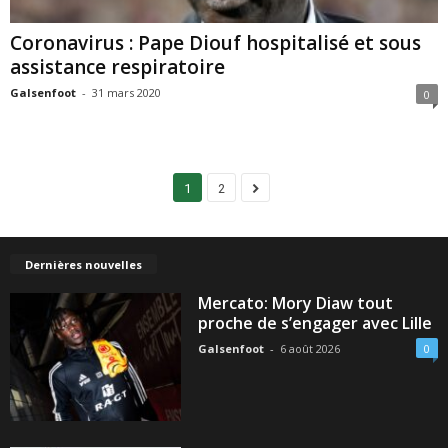
Coronavirus : Pape Diouf hospitalisé et sous
assistance respiratoire
Galsenfoot
-
31 mars 2020
0
1
2
Dernières nouvelles
Mercato: Mory Diaw tout
proche de s’engager avec Lille
Galsenfoot
-
6 août 2026
0