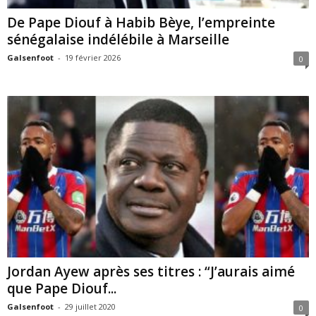
De Pape Diouf à Habib Bèye, l’empreinte
sénégalaise indélébile à Marseille
Galsenfoot
-
19 février 2026
0
Jordan Ayew après ses titres : “J’aurais aimé
que Pape Diouf...
Galsenfoot
-
29 juillet 2020
0