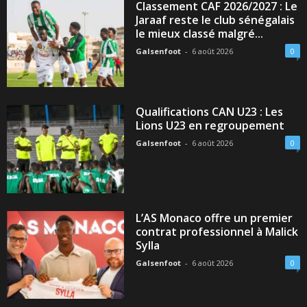
Classement CAF 2026/2027 : Le
Jaraaf reste le club sénégalais
le mieux classé malgré...
Galsenfoot
-
6 août 2026
0
Qualifications CAN U23 : Les
Lions U23 en regroupement
Galsenfoot
-
6 août 2026
0
L’AS Monaco offre un premier
contrat professionnel à Malick
Sylla
Galsenfoot
-
6 août 2026
0