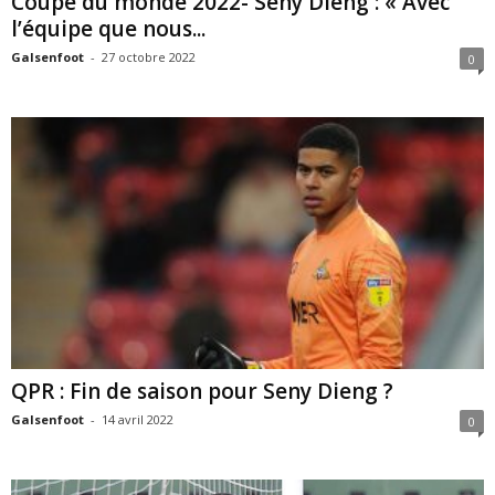
Coupe du monde 2022- Seny Dieng : « Avec
l’équipe que nous...
Galsenfoot
-
27 octobre 2022
0
QPR : Fin de saison pour Seny Dieng ?
Galsenfoot
-
14 avril 2022
0