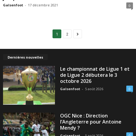
Galsenfoot
-
17 décembre 2021
0
1
2
Dernières nouvelles
Le championnat de Ligue 1 et
de Ligue 2 débutera le 3
octobre 2026
Galsenfoot
-
5 août 2026
0
OGC Nice : Direction
l’Angleterre pour Antoine
Mendy ?
Galsenfoot
-
5 août 2026
0