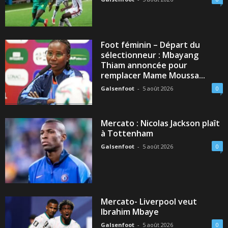
Foot féminin – Départ du
sélectionneur : Mbayang
Thiam annoncée pour
remplacer Mame Moussa...
Galsenfoot
-
5 août 2026
0
Mercato : Nicolas Jackson plaît
à Tottenham
Galsenfoot
-
5 août 2026
0
Mercato- Liverpool veut
Ibrahim Mbaye
Galsenfoot
-
5 août 2026
0