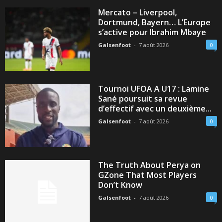
Mercato – Liverpool,
Dortmund, Bayern… L’Europe
s’active pour Ibrahim Mbaye
Galsenfoot
-
7 août 2026
0
Tournoi UFOA A U17 : Lamine
Sané poursuit sa revue
d’effectif avec un deuxième...
Galsenfoot
-
7 août 2026
0
The Truth About Perya on
GZone That Most Players
Don’t Know
Galsenfoot
-
7 août 2026
0