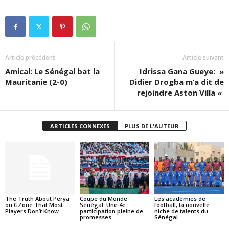
Article précédent
Article suivant
Amical: Le Sénégal bat la
Idrissa Gana Gueye: »
Mauritanie (2-0)
Didier Drogba m’a dit de
rejoindre Aston Villa «
ARTICLES CONNEXES
PLUS DE L'AUTEUR
The Truth About Perya
Coupe du Monde-
Les académies de
on GZone That Most
Sénégal: Une 4e
football, la nouvelle
Players Don’t Know
participation pleine de
niche de talents du
promesses
Sénégal