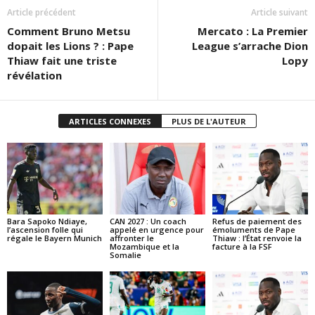
Article précédent
Article suivant
Comment Bruno Metsu
Mercato : La Premier
dopait les Lions ? : Pape
League s’arrache Dion
Thiaw fait une triste
Lopy
révélation
ARTICLES CONNEXES
PLUS DE L'AUTEUR
Bara Sapoko Ndiaye,
CAN 2027 : Un coach
Refus de paiement des
l’ascension folle qui
appelé en urgence pour
émoluments de Pape
régale le Bayern Munich
affronter le
Thiaw : l’État renvoie la
Mozambique et la
facture à la FSF
Somalie