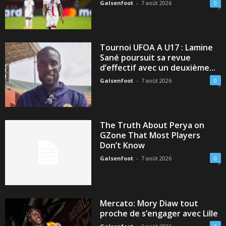
Galsenfoot
-
7 août 2026
0
Tournoi UFOA A U17 : Lamine
Sané poursuit sa revue
d’effectif avec un deuxième...
Galsenfoot
-
7 août 2026
0
The Truth About Perya on
GZone That Most Players
Don’t Know
Galsenfoot
-
7 août 2026
0
Mercato: Mory Diaw tout
proche de s’engager avec Lille