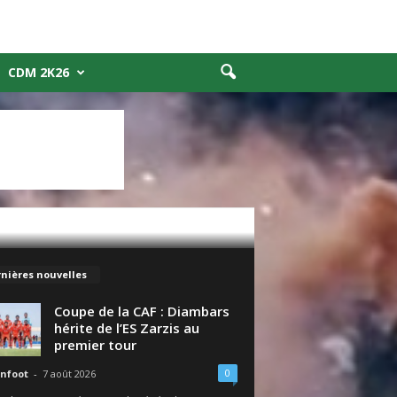
CDM 2K26
nières nouvelles
Coupe de la CAF : Diambars
hérite de l’ES Zarzis au
premier tour
0
nfoot
-
7 août 2026