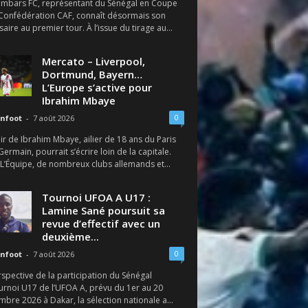
ambars FC, représentant du Sénégal en Coupe
 Confédération CAF, connaît désormais son
aire au premier tour. À l’issue du tirage au...
Mercato – Liverpool,
Dortmund, Bayern…
L’Europe s’active pour
Ibrahim Mbaye
0
nfoot
-
7 août 2026
ir de Ibrahim Mbaye, ailier de 18 ans du Paris
Germain, pourrait s’écrire loin de la capitale.
 L’Équipe, de nombreux clubs allemands et...
Tournoi UFOA A U17 :
Lamine Sané poursuit sa
revue d’effectif avec un
deuxième...
0
nfoot
-
7 août 2026
spective de la participation du Sénégal
urnoi U17 de l’UFOA A, prévu du 1er au 20
bre 2026 à Dakar, la sélection nationale a...