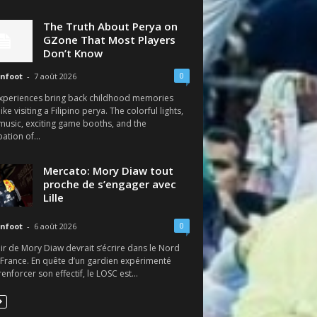
The Truth About Perya on
GZone That Most Players
Don’t Know
0
nfoot
-
7 août 2026
xperiences bring back childhood memories
like visiting a Filipino perya. The colorful lights,
 music, exciting game booths, and the
pation of...
Mercato: Mory Diaw tout
proche de s’engager avec
Lille
0
nfoot
-
6 août 2026
ir de Mory Diaw devrait s’écrire dans le Nord
 France. En quête d’un gardien expérimenté
enforcer son effectif, le LOSC est...