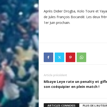
i
t
Après Didier Drogba, Kolo Toure et Yaya 
é
de Jules François Bocandé. Les deux frèr
d
1er Juin prochain.
u
F
o
o
t
b
a
l
l
S
é
Article précédent
n
Mbaye Leye rate un penalty et gifl
é
son coéquipier en plein match !
g
a
l
a
ARTICLES CONNEXES
PLUS DE L'AUTEU