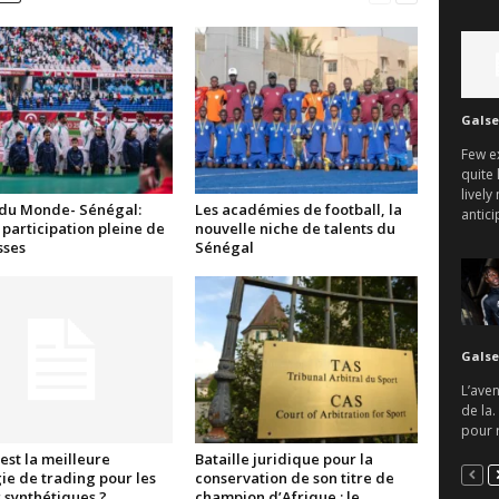
Galse
Few e
quite 
lively
du Monde- Sénégal:
Les académies de football, la
antici
participation pleine de
nouvelle niche de talents du
ses
Sénégal
Galse
L’aven
de la.
pour r
est la meilleure
Bataille juridique pour la
ie de trading pour les
conservation de son titre de
 synthétiques ?
champion d’Afrique : le