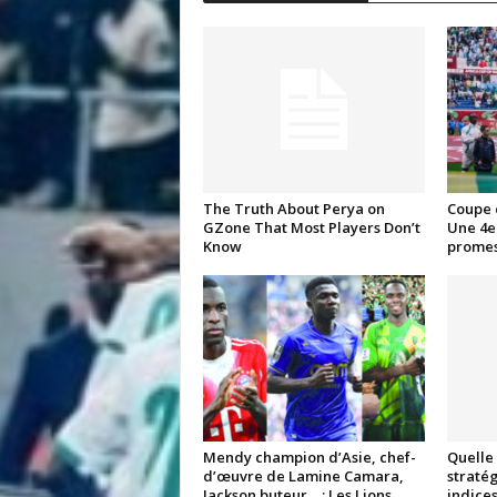
i
s
The Truth About Perya on
Coupe 
GZone That Most Players Don’t
Une 4e 
Know
promes
Mendy champion d’Asie, chef-
Quelle 
d’œuvre de Lamine Camara,
stratég
Jackson buteur… : Les Lions
indices