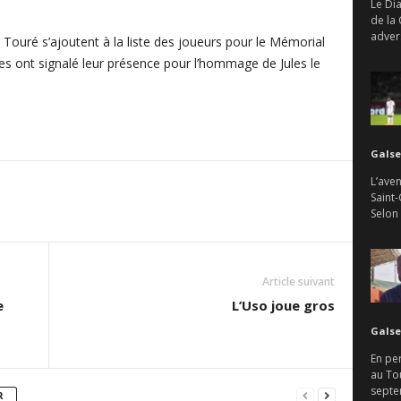
Le Di
de la
advers
Touré s’ajoutent à la liste des joueurs pour le Mémorial
es ont signalé leur présence pour l’hommage de Jules le
Galse
L’aven
Saint-
Selon
Article suivant
e
L’Uso joue gros
Galse
En per
au To
septem
R