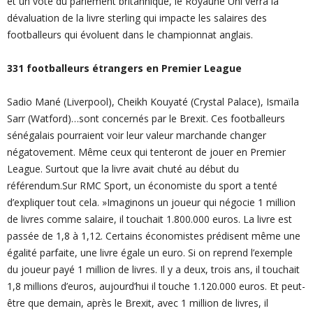
et un vote du parlement britannique, le Royaune Uni verra la
dévaluation de la livre sterling qui impacte les salaires des
footballeurs qui évoluent dans le championnat anglais.
331 footballeurs étrangers en Premier League
Sadio Mané (Liverpool), Cheikh Kouyaté (Crystal Palace), Ismaïla
Sarr (Watford)…sont concernés par le Brexit. Ces footballeurs
sénégalais pourraient voir leur valeur marchande changer
négatovement. Même ceux qui tenteront de jouer en Premier
League. Surtout que la livre avait chuté au début du
référendum.Sur RMC Sport, un économiste du sport a tenté
d’expliquer tout cela. »Imaginons un joueur qui négocie 1 million
de livres comme salaire, il touchait 1.800.000 euros. La livre est
passée de 1,8 à 1,12. Certains économistes prédisent même une
égalité parfaite, une livre égale un euro. Si on reprend l’exemple
du joueur payé 1 million de livres. Il y a deux, trois ans, il touchait
1,8 millions d’euros, aujourd’hui il touche 1.120.000 euros. Et peut-
être que demain, après le Brexit, avec 1 million de livres, il