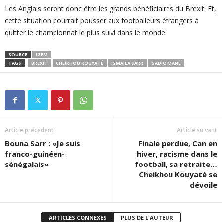
Les Anglais seront donc être les grands bénéficiaires du Brexit. Et,
cette situation pourrait pousser aux footballeurs étrangers à
quitter le championnat le plus suivi dans le monde.
SOURCE
IGFM
TAGS
BREXIT
CHEIKHOU KOUYATÉ
ISMAILA SARR
SADIO MANÉ
Article précédent
Article suivant
Bouna Sarr : «Je suis
Finale perdue, Can en
franco-guinéen-
hiver, racisme dans le
sénégalais»
football, sa retraite…
Cheikhou Kouyaté se
dévoile
ARTICLES CONNEXES
PLUS DE L'AUTEUR