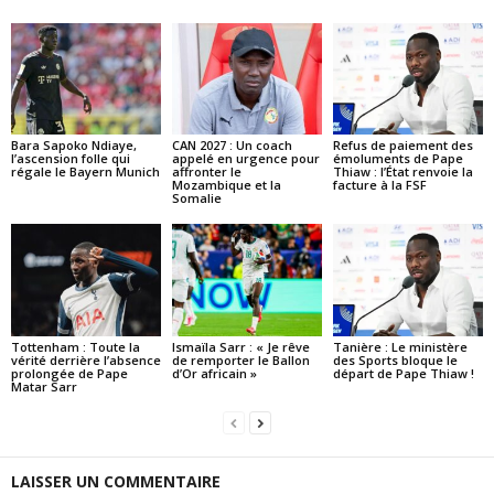
Bara Sapoko Ndiaye,
CAN 2027 : Un coach
Refus de paiement des
l’ascension folle qui
appelé en urgence pour
émoluments de Pape
régale le Bayern Munich
affronter le
Thiaw : l’État renvoie la
Mozambique et la
facture à la FSF
Somalie
Tottenham : Toute la
Ismaïla Sarr : « Je rêve
Tanière : Le ministère
vérité derrière l’absence
de remporter le Ballon
des Sports bloque le
prolongée de Pape
d’Or africain »
départ de Pape Thiaw !
Matar Sarr
LAISSER UN COMMENTAIRE