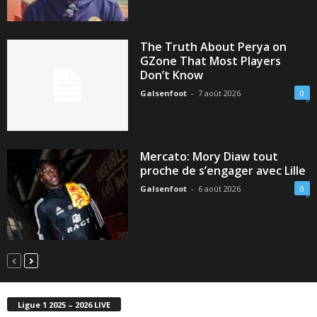
The Truth About Perya on
GZone That Most Players
Don’t Know
Galsenfoot
-
7 août 2026
0
Mercato: Mory Diaw tout
proche de s’engager avec Lille
Galsenfoot
-
6 août 2026
0
Ligue 1 2025 – 2026 LIVE