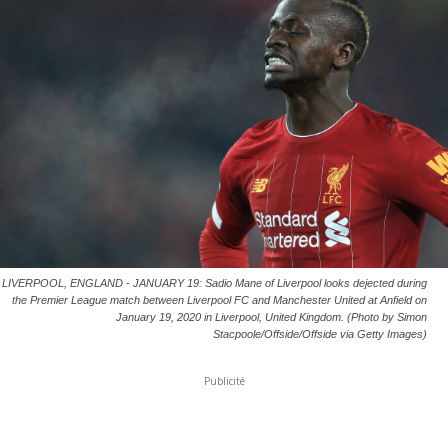
LIVERPOOL, ENGLAND - JANUARY 19: Sadio Mane of Liverpool looks dejected during
the Premier League match between Liverpool FC and Manchester United at Anfield on
January 19, 2020 in Liverpool, United Kingdom. (Photo by Simon
Stacpoole/Offside/Offside via Getty Images)
Publicité