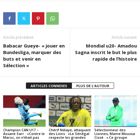
Article précédent
Article suivant
Babacar Gueye- « jouer en
Mondial u20- Amadou
Bundesliga, marquer des
Sagna inscrit le but le plus
buts et venir en
rapide de l’histoire
Sélection »
ARTICLES CONNEXES
PLUS DE L'AUTEUR
Champion CAN U17 –
Chérif Ndiaye, attaquant
Sélectionneur des
Assane Sarr : «Contre le
des Lions : «Le Sénégal
Lionnes, Mame Moussa
Maroc, on n’était pas
respecte les grandes
Cissé : « Ce groupe