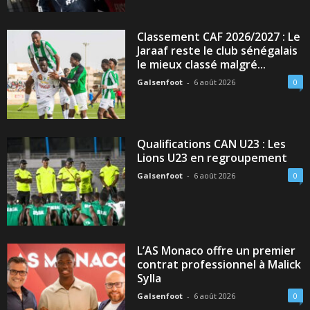
Classement CAF 2026/2027 : Le
Jaraaf reste le club sénégalais
le mieux classé malgré...
Galsenfoot
-
6 août 2026
0
Qualifications CAN U23 : Les
Lions U23 en regroupement
Galsenfoot
-
6 août 2026
0
L’AS Monaco offre un premier
contrat professionnel à Malick
Sylla
Galsenfoot
-
6 août 2026
0