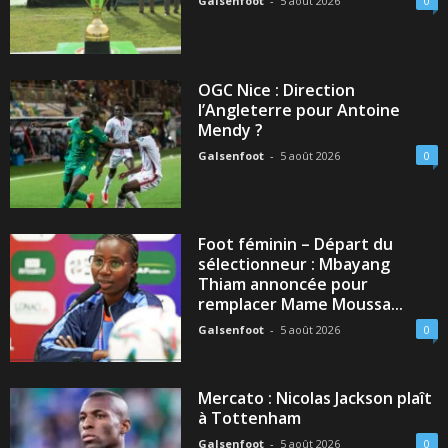
Galsenfoot
-
5 août 2026
0
OGC Nice : Direction
l’Angleterre pour Antoine
Mendy ?
Galsenfoot
-
5 août 2026
0
Foot féminin – Départ du
sélectionneur : Mbayang
Thiam annoncée pour
remplacer Mame Moussa...
Galsenfoot
-
5 août 2026
0
Mercato : Nicolas Jackson plaît
à Tottenham
Galsenfoot
-
5 août 2026
0