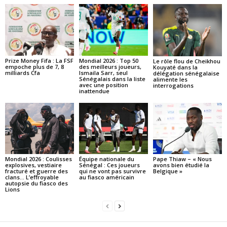
Prize Money Fifa : La FSF
Mondial 2026 : Top 50
Le rôle flou de Cheikhou
empoche plus de 7, 8
des meilleurs joueurs,
Kouyaté dans la
milliards Cfa
Ismaila Sarr, seul
délégation sénégalaise
Sénégalais dans la liste
alimente les
avec une position
interrogations
inattendue
Mondial 2026 : Coulisses
Équipe nationale du
Pape Thiaw – « Nous
explosives, vestiaire
Sénégal : Ces joueurs
avons bien étudié la
fracturé et guerre des
qui ne vont pas survivre
Belgique »
clans… L’effroyable
au fiasco américain
autopsie du fiasco des
Lions