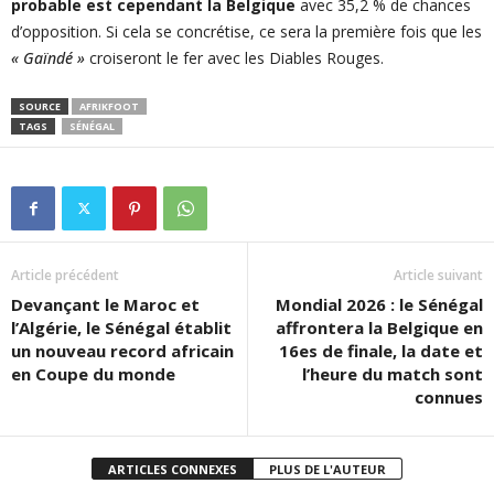
probable est cependant la Belgique
avec 35,2 % de chances
d’opposition. Si cela se concrétise, ce sera la première fois que les
« Gaïndé »
croiseront le fer avec les Diables Rouges.
SOURCE
AFRIKFOOT
TAGS
SÉNÉGAL
Article précédent
Article suivant
Devançant le Maroc et
Mondial 2026 : le Sénégal
l’Algérie, le Sénégal établit
affrontera la Belgique en
un nouveau record africain
16es de finale, la date et
en Coupe du monde
l’heure du match sont
connues
ARTICLES CONNEXES
PLUS DE L'AUTEUR