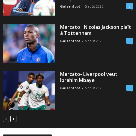
Galsenfoot
-
5 août 2026
0
Mercato : Nicolas Jackson plaît
à Tottenham
Galsenfoot
-
5 août 2026
0
Mercato- Liverpool veut
Ibrahim Mbaye
Galsenfoot
-
5 août 2026
0