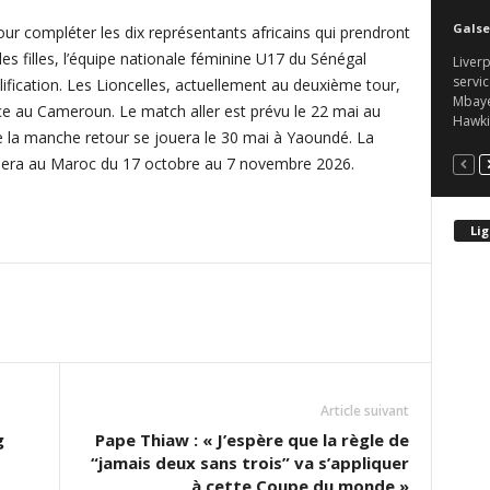
Galse
ur compléter les dix représentants africains qui prendront
s filles, l’équipe nationale féminine U17 du Sénégal
Liverp
servic
fication. Les Lioncelles, actuellement au deuxième tour,
Mbaye.
ce au Cameroun. Le match aller est prévu le 22 mai au
Hawkin
 la manche retour se jouera le 30 mai à Yaoundé. La
era au Maroc du 17 octobre au 7 novembre 2026.
Lig
Article suivant
g
Pape Thiaw : « J’espère que la règle de
“jamais deux sans trois” va s’appliquer
à cette Coupe du monde »