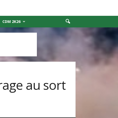
CDM 2K26
rage au sort