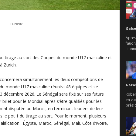
Publicité
Galse
Après 
faudr
Lionne
 au tirage au sort des Coupes du monde U17 masculine et
à Zurich.
concernera simultanément les deux compétitions de
Galse
 du monde U17 masculine réunira 48 équipes et se
 décembre 2026. Le Sénégal sera fixé sur ses futurs
Rober
en vu
 billet pour le Mondial après s’être qualifiés pour les
près d
ment disputée au Maroc, en terminant leaders de leur
 le pot 1 du tirage au sort. Pour le moment, plusieurs
alification : Égypte, Maroc, Sénégal, Mali, Côte d’Ivoire,