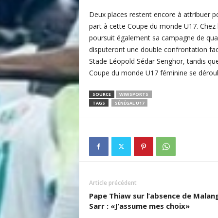
Deux places restent encore à attribuer po
part à cette Coupe du monde U17. Chez le
poursuit également sa campagne de quali
disputeront une double confrontation fa
Stade Léopold Sédar Senghor, tandis que
Coupe du monde U17 féminine se déroul
SOURCE
WIWSPORTS
TAGS
SÉNÉGAL U17
Article précédent
Pape Thiaw sur l’absence de Malan
Sarr : «J’assume mes choix»