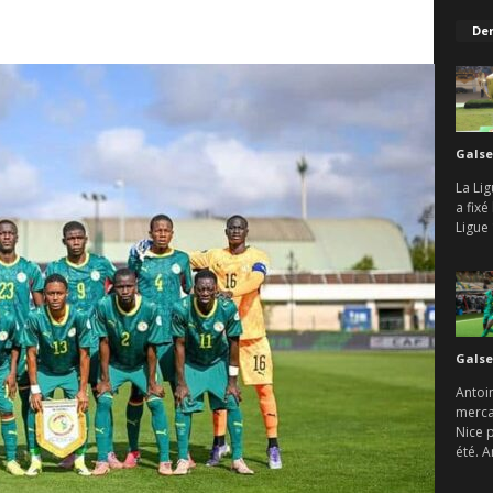
Der
Galse
La Lig
a fix
Ligue 
Galse
Antoin
mercat
Nice 
été. A