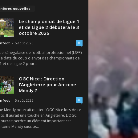
nières nouvelles
Le championnat de Ligue 1
et de Ligue 2 débutera le 3
octobre 2026
0
nfoot
-
5 août 2026
ue sénégalaise de football professionnel (LSFP)
é la date du coup d'envoi des championnats de
1 et de Ligue 2 pour...
OGC Nice : Direction
l’Angleterre pour Antoine
Mendy ?
0
nfoot
-
5 août 2026
e Mendy pourrait quitter l’OGC Nice lors de ce
o. Il aurait une touche en Angleterre. L’OGC
pourrait perdre un élément important cet
ntoine Mendy suscite...