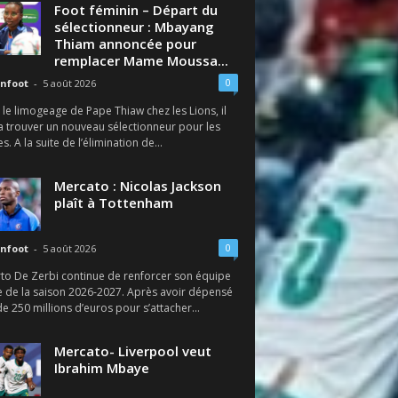
Foot féminin – Départ du
sélectionneur : Mbayang
Thiam annoncée pour
remplacer Mame Moussa...
0
nfoot
-
5 août 2026
le limogeage de Pape Thiaw chez les Lions, il
a trouver un nouveau sélectionneur pour les
s. A la suite de l’élimination de...
Mercato : Nicolas Jackson
plaît à Tottenham
0
nfoot
-
5 août 2026
to De Zerbi continue de renforcer son équipe
e de la saison 2026-2027. Après avoir dépensé
e 250 millions d’euros pour s’attacher...
Mercato- Liverpool veut
Ibrahim Mbaye