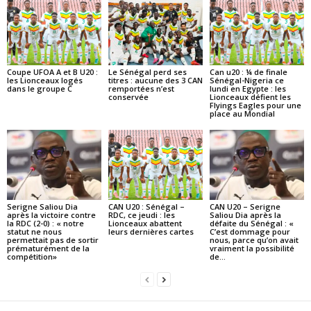
Coupe UFOA A et B U20 :
Le Sénégal perd ses
Can u20 : ¼ de finale
les Lionceaux logés
titres : aucune des 3 CAN
Sénégal-Nigeria ce
dans le groupe C
remportées n’est
lundi en Egypte : les
conservée
Lionceaux défient les
Flyings Eagles pour une
place au Mondial
Serigne Saliou Dia
CAN U20 : Sénégal –
CAN U20 – Serigne
après la victoire contre
RDC, ce jeudi : les
Saliou Dia après la
la RDC (2-0) : « notre
Lionceaux abattent
défaite du Sénégal : «
statut ne nous
leurs dernières cartes
C’est dommage pour
permettait pas de sortir
nous, parce qu’on avait
prématurément de la
vraiment la possibilité
compétition»
de...