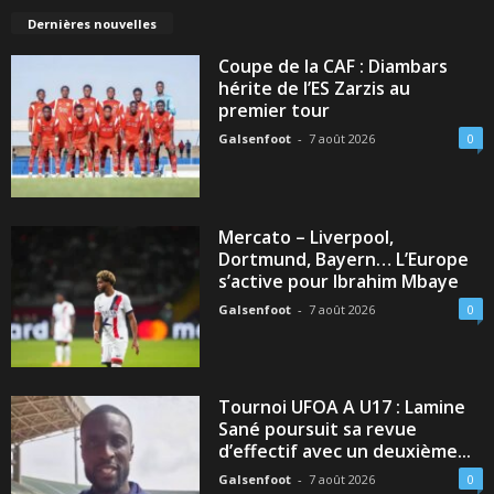
Dernières nouvelles
Coupe de la CAF : Diambars
hérite de l’ES Zarzis au
premier tour
Galsenfoot
-
7 août 2026
0
Mercato – Liverpool,
Dortmund, Bayern… L’Europe
s’active pour Ibrahim Mbaye
Galsenfoot
-
7 août 2026
0
Tournoi UFOA A U17 : Lamine
Sané poursuit sa revue
d’effectif avec un deuxième...
Galsenfoot
-
7 août 2026
0