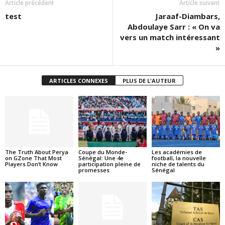
Article précédent
Article suivant
test
Jaraaf-Diambars,
Abdoulaye Sarr : « On va
vers un match intéressant
»
ARTICLES CONNEXES
PLUS DE L'AUTEUR
The Truth About Perya
Coupe du Monde-
Les académies de
on GZone That Most
Sénégal: Une 4e
football, la nouvelle
Players Don’t Know
participation pleine de
niche de talents du
promesses
Sénégal