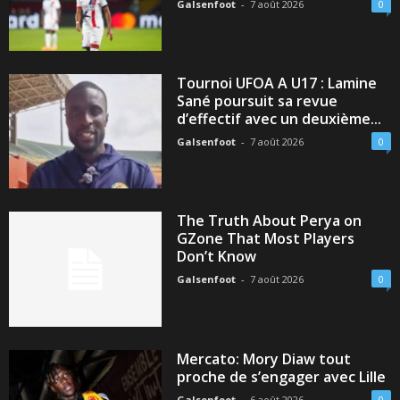
Galsenfoot
-
7 août 2026
0
Tournoi UFOA A U17 : Lamine
Sané poursuit sa revue
d’effectif avec un deuxième...
Galsenfoot
-
7 août 2026
0
The Truth About Perya on
GZone That Most Players
Don’t Know
Galsenfoot
-
7 août 2026
0
Mercato: Mory Diaw tout
proche de s’engager avec Lille
Galsenfoot
-
6 août 2026
0