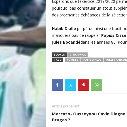
Espérons que l’exercice 2019/2020 perm
pourquoi pas constituer un atout supplémen
des prochaines échéances de la sélection
Habib Diallo
perpétue ainsi une tradition
manquera pas de rappeler
Papiss Cissé
Jules Bocandé
dans les années 80. Pourvu
SOURCE
STARAFRICA
TAGS
FC METZ
HABIB DIALLO
JULES FRANÇOI
Article précédent
Mercato- Ousseynou Cavin Diagne 
Bruges ?