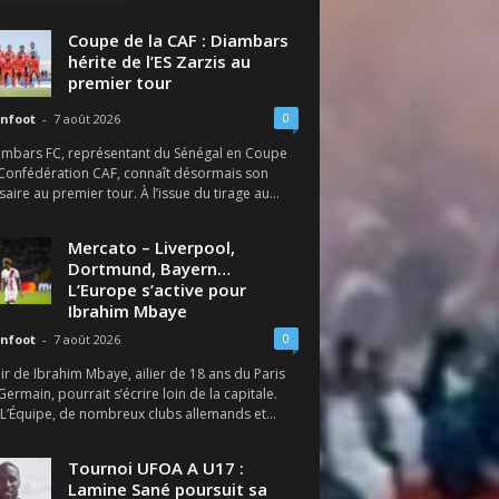
Coupe de la CAF : Diambars
hérite de l’ES Zarzis au
premier tour
0
nfoot
-
7 août 2026
ambars FC, représentant du Sénégal en Coupe
 Confédération CAF, connaît désormais son
aire au premier tour. À l’issue du tirage au...
Mercato – Liverpool,
Dortmund, Bayern…
L’Europe s’active pour
Ibrahim Mbaye
0
nfoot
-
7 août 2026
ir de Ibrahim Mbaye, ailier de 18 ans du Paris
Germain, pourrait s’écrire loin de la capitale.
 L’Équipe, de nombreux clubs allemands et...
Tournoi UFOA A U17 :
Lamine Sané poursuit sa