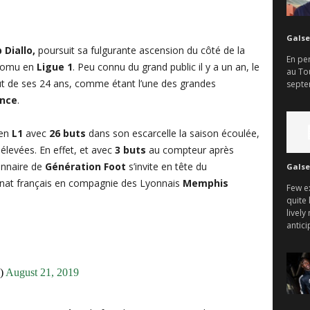
Galse
 Diallo,
poursuit sa fulgurante ascension du côté de la
En per
promu en
Ligue 1
. Peu connu du grand public il y a un an, le
au To
t de ses 24 ans, comme étant l’une des grandes
septem
ance
.
 en
L1
avec
26 buts
dans son escarcelle la saison écoulée,
élevées. En effet, et avec
3 buts
au compteur après
onnaire de
Génération Foot
s’invite en tête du
Galse
at français en compagnie des Lyonnais
Memphis
Few e
quite 
lively
antici
n)
August 21, 2019