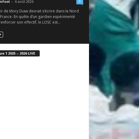
0
nfoot
-
6 août 2026
ir de Mory Diaw devrait s’écrire dans le Nord
 France. En quête d’un gardien expérimenté
enforcer son effectif, le LOSC est...
ue 1 2025 – 2026 LIVE