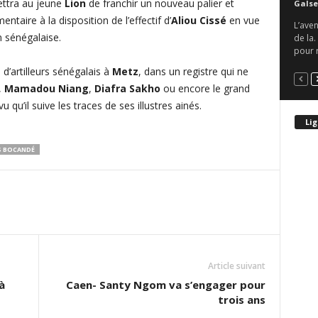
ettra au jeune
Lion
de franchir un nouveau palier et
Galse
taire à la disposition de l’effectif d’
Aliou Cissé
en vue
L’aven
 sénégalaise.
de la.
pour r
 d’artilleurs sénégalais à
Metz
, dans un registre qui ne
,
Mamadou Niang
,
Diafra Sakho
ou encore le grand
 qu’il suive les traces de ses illustres ainés.
Lig
S BOCANDÉ
Article suivant
à
Caen- Santy Ngom va s’engager pour
trois ans