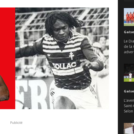
Galse
Le Di
de la
advers
Galse
L’aven
Saint-
Selon
Publicité