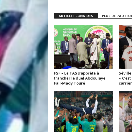
ARTICLES CONNEXES
PLUS DE L'AUTEU
FSF – Le TAS s’apprête à
Séville
trancher le duel Abdoulaye
« C’est
Fall-Mady Touré
carrièr