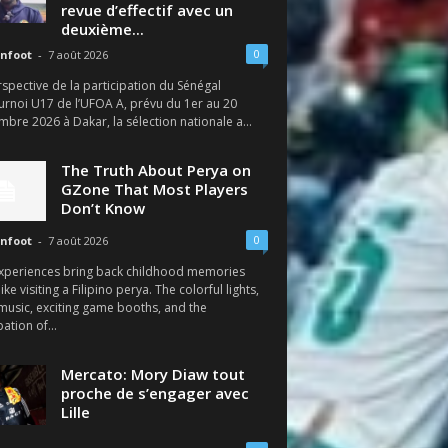
revue d’effectif avec un
deuxième...
0
nfoot
-
7 août 2026
spective de la participation du Sénégal
urnoi U17 de l’UFOA A, prévu du 1er au 20
bre 2026 à Dakar, la sélection nationale a...
The Truth About Perya on
GZone That Most Players
Don’t Know
0
nfoot
-
7 août 2026
xperiences bring back childhood memories
like visiting a Filipino perya. The colorful lights,
 music, exciting game booths, and the
pation of...
Mercato: Mory Diaw tout
proche de s’engager avec
Lille