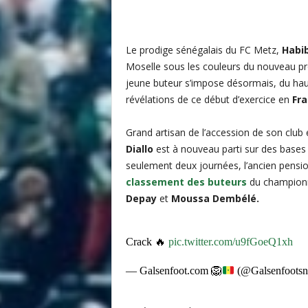
i
s
Le prodige sénégalais du FC Metz,
Habib
Moselle sous les couleurs du nouveau 
jeune buteur s’impose désormais, du hau
révélations de ce début d’exercice en
Fr
Grand artisan de l’accession de son club
Diallo
est à nouveau parti sur des bases 
seulement deux journées, l’ancien pensi
classement des buteurs
du championn
Depay
et
Moussa Dembélé.
Crack 🔥
pic.twitter.com/u9fGoeQ1xh
— Galsenfoot.com
🦁
(@Galsenfoots