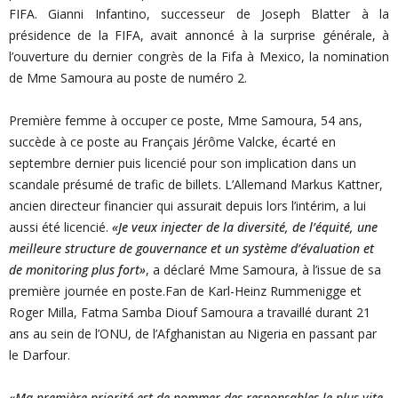
FIFA. Gianni Infantino, successeur de Joseph Blatter à la
présidence de la FIFA, avait annoncé à la surprise générale, à
l’ouverture du dernier congrès de la Fifa à Mexico, la nomination
de Mme Samoura au poste de numéro 2.
Première femme à occuper ce poste, Mme Samoura, 54 ans,
succède à ce poste au Français Jérôme Valcke, écarté en
septembre dernier puis licencié pour son implication dans un
scandale présumé de trafic de billets. L’Allemand Markus Kattner,
ancien directeur financier qui assurait depuis lors l’intérim, a lui
aussi été licencié.
«Je veux injecter de la diversité, de l’équité, une
meilleure structure de gouvernance et un système d’évaluation et
de monitoring plus fort»
, a déclaré Mme Samoura, à l’issue de sa
première journée en poste.Fan de Karl-Heinz Rummenigge et
Roger Milla, Fatma Samba Diouf Samoura a travaillé durant 21
ans au sein de l’ONU, de l’Afghanistan au Nigeria en passant par
le Darfour.
«Ma première priorité est de nommer des responsables le plus vite