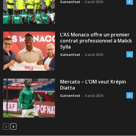
Galsenfoot
-
6 août 2026
0
L’AS Monaco offre un premier
contrat professionnel à Malick
Sylla
Galsenfoot
-
6 août 2026
0
Mercato – L’OM veut Krépin
Diatta
Galsenfoot
-
6 août 2026
0