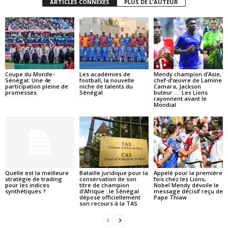
ARTICLES CONNEXES
PLUS DE L'AUTEUR
Coupe du Monde-
Les académies de
Mendy champion d’Asie,
Sénégal: Une 4e
football, la nouvelle
chef-d’œuvre de Lamine
participation pleine de
niche de talents du
Camara, Jackson
promesses
Sénégal
buteur… : Les Lions
rayonnent avant le
Mondial
Quelle est la meilleure
Bataille juridique pour la
Appelé pour la première
stratégie de trading
conservation de son
fois chez les Lions,
pour les indices
titre de champion
Nobel Mendy dévoile le
synthétiques ?
d’Afrique : le Sénégal
message décisif reçu de
dépose officiellement
Pape Thiaw
son recours à la TAS