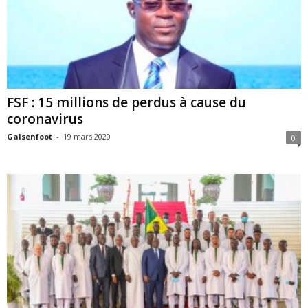
FSF : 15 millions de perdus à cause du
coronavirus
Galsenfoot
-
19 mars 2020
0