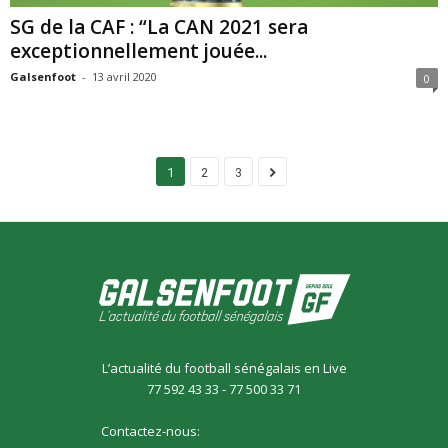
SG de la CAF : “La CAN 2021 sera
exceptionnellement jouée...
Galsenfoot
-
13 avril 2020
0
1
2
3
L’actualité du football sénégalais en Live
77 592 43 33 - 77 500 33 71
Contactez-nous:
galsensfoot@gmail.com