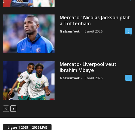
Mercato : Nicolas Jackson plaît
à Tottenham
Galsenfoot
-
5 août 2026
0
Mercato- Liverpool veut
Ibrahim Mbaye
Galsenfoot
-
5 août 2026
0
Ligue 1 2025 – 2026 LIVE