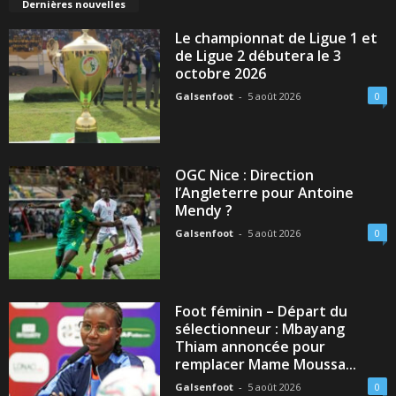
Dernières nouvelles
Le championnat de Ligue 1 et
de Ligue 2 débutera le 3
octobre 2026
Galsenfoot
-
5 août 2026
0
OGC Nice : Direction
l’Angleterre pour Antoine
Mendy ?
Galsenfoot
-
5 août 2026
0
Foot féminin – Départ du
sélectionneur : Mbayang
Thiam annoncée pour
remplacer Mame Moussa...
Galsenfoot
-
5 août 2026
0