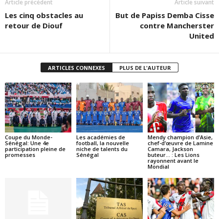
Article précédent
Article suivant
Les cinq obstacles au
But de Papiss Demba Cisse
retour de Diouf
contre Mancherster
United
ARTICLES CONNEXES
PLUS DE L'AUTEUR
Coupe du Monde-
Les académies de
Mendy champion d’Asie,
Sénégal: Une 4e
football, la nouvelle
chef-d’œuvre de Lamine
participation pleine de
niche de talents du
Camara, Jackson
promesses
Sénégal
buteur… : Les Lions
rayonnent avant le
Mondial