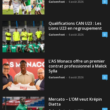
Galsenfoot
-
6 août 2026
0
Qualifications CAN U23 : Les
Lions U23 en regroupement
Galsenfoot
-
6 août 2026
0
L’AS Monaco offre un premier
contrat professionnel à Malick
Sylla
Galsenfoot
-
6 août 2026
0
Mercato – L’OM veut Krépin
Diatta