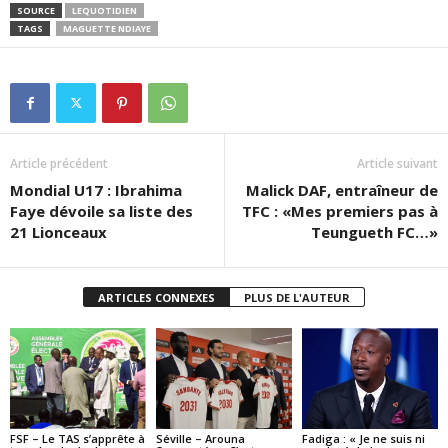
SOURCE
LEQUOTIDIEN
TAGS
MAGUETTE NDIAYE
Article précédent
Article suivant
Mondial U17 : Ibrahima
Malick DAF, entraîneur de
Faye dévoile sa liste des
TFC : «Mes premiers pas à
21 Lionceaux
Teungueth FC…»
ARTICLES CONNEXES
PLUS DE L'AUTEUR
FSF – Le TAS s’apprête à
Séville – Arouna
Fadiga : « Je ne suis ni