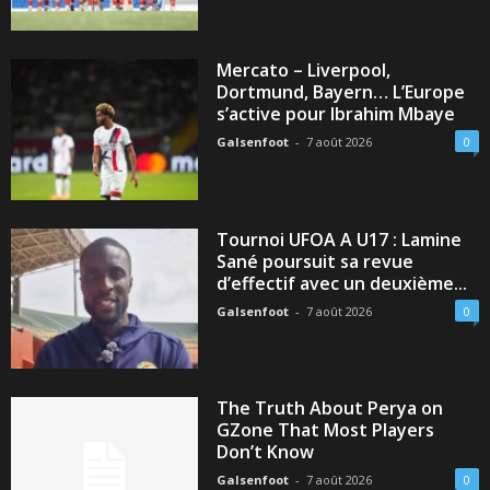
Mercato – Liverpool,
Dortmund, Bayern… L’Europe
s’active pour Ibrahim Mbaye
Galsenfoot
-
7 août 2026
0
Tournoi UFOA A U17 : Lamine
Sané poursuit sa revue
d’effectif avec un deuxième...
Galsenfoot
-
7 août 2026
0
The Truth About Perya on
GZone That Most Players
Don’t Know
Galsenfoot
-
7 août 2026
0