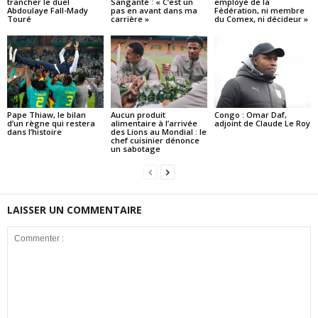
trancher le duel
Sanganté : « C’est un
employé de la
Abdoulaye Fall-Mady
pas en avant dans ma
Fédération, ni membre
Touré
carrière »
du Comex, ni décideur »
Pape Thiaw, le bilan
Aucun produit
Congo : Omar Daf,
d’un règne qui restera
alimentaire à l’arrivée
adjoint de Claude Le Roy
dans l’histoire
des Lions au Mondial : le
chef cuisinier dénonce
un sabotage
LAISSER UN COMMENTAIRE