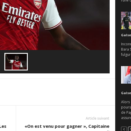
l’une 
Galse
Inconn
Bara 
fulgur
Galse
Alors 
pours
de Pa
assure
Article suivant
Les
«On est venu pour gagner », Capitaine