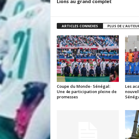
Lions au grand complet
ARTICLES CONNEXES
PLUS DE L'AUTEU
Coupe du Monde- Sénégal:
Les aca
Une 4e participation pleine de
nouvell
promesses
Sénéga