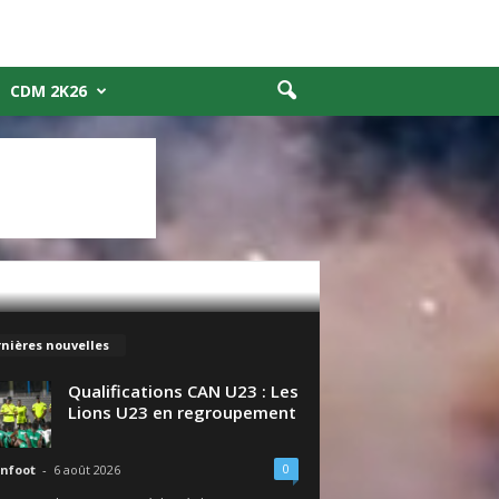
CDM 2K26
nières nouvelles
Qualifications CAN U23 : Les
Lions U23 en regroupement
0
nfoot
-
6 août 2026