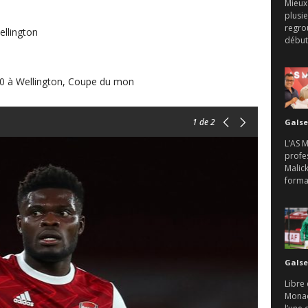
Mieux
plusie
regro
ellington
débute
0 à Wellington, Coupe du mon
1
de 2
Galse
L’AS 
profes
Malick
format
Galse
Libre 
Monaco