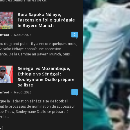
des très belles affaires de ce...
Bara Sapoko Ndiaye,
l’ascension folle qui régale
le Bayern Munich
0
nfoot
-
6 août 2026
u du grand public il y a encore quelques mois,
Sapoko Ndiaye connaît une ascension
ante. De la Gambie au Bayern Munich, puis...
Sénégal vs Mozambique,
Ethiopie vs Sénégal :
Souleymane Diallo prépare
sa liste
0
nfoot
-
6 août 2026
que la Fédération sénégalaise de football
uit le processus de nomination du successeur
pe Thiaw, Souleymane Diallo se prépare à
r la...