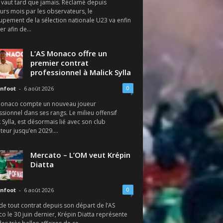
 vaut tard que jamais. Réclamé depuis
urs mois par les observateurs, le
upement de la sélection nationale U23 va enfin
r afin de...
L’AS Monaco offre un
premier contrat
professionnel à Malick Sylla
0
nfoot
-
6 août 2026
Monaco compte un nouveau joueur
sionnel dans ses rangs. Le milieu offensif
 Sylla, est désormais lié avec son club
eur jusqu’en 2029....
Mercato – L’OM veut Krépin
Diatta
0
nfoot
-
6 août 2026
de tout contrat depuis son départ de l’AS
 le 30 juin dernier, Krépin Diatta représente