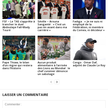
FSF – Le TAS s’apprête à
Séville – Arouna
Fadiga : « Je ne suis ni
trancher le duel
Sanganté : « C’est un
employé de la
Abdoulaye Fall-Mady
pas en avant dans ma
Fédération, ni membre
Touré
carrière »
du Comex, ni décideur »
Pape Thiaw, le bilan
Aucun produit
Congo : Omar Daf,
d’un règne qui restera
alimentaire à l’arrivée
adjoint de Claude Le Roy
dans l’histoire
des Lions au Mondial : le
chef cuisinier dénonce
un sabotage
LAISSER UN COMMENTAIRE