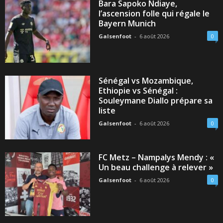
Bara Sapoko Ndiaye,
l’ascension folle qui régale le
Bayern Munich
Galsenfoot
-
6 août 2026
0
Sénégal vs Mozambique,
Ethiopie vs Sénégal :
Souleymane Diallo prépare sa
liste
Galsenfoot
-
6 août 2026
0
FC Metz – Nampalys Mendy : «
Un beau challenge à relever »
Galsenfoot
-
6 août 2026
0