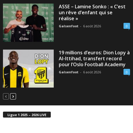
ASSE – Lamine Sonko : « C’est
un rêve d’enfant qui se
réalise »
Galsenfoot
-
6 août 2026
0
19 millions d’euros: Dion Lopy à
Al-Ittihad, transfert record
pour l’Oslo Football Academy
Galsenfoot
-
6 août 2026
0
Ligue 1 2025 – 2026 LIVE