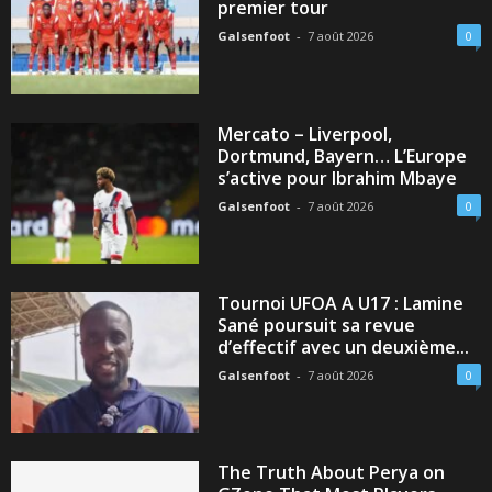
premier tour
Galsenfoot
-
7 août 2026
0
Mercato – Liverpool,
Dortmund, Bayern… L’Europe
s’active pour Ibrahim Mbaye
Galsenfoot
-
7 août 2026
0
Tournoi UFOA A U17 : Lamine
Sané poursuit sa revue
d’effectif avec un deuxième...
Galsenfoot
-
7 août 2026
0
The Truth About Perya on