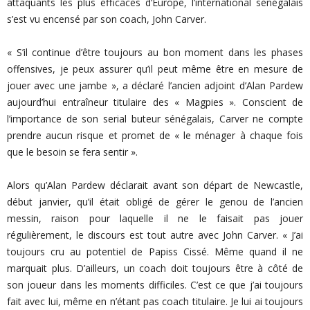
attaquants les plus efficaces d’Europe, l’international sénégalais
s’est vu encensé par son coach, John Carver.
« S’il continue d’être toujours au bon moment dans les phases
offensives, je peux assurer qu’il peut même être en mesure de
jouer avec une jambe », a déclaré l’ancien adjoint d’Alan Pardew
aujourd’hui entraîneur titulaire des « Magpies ». Conscient de
l’importance de son serial buteur sénégalais, Carver ne compte
prendre aucun risque et promet de « le ménager à chaque fois
que le besoin se fera sentir ».
Alors qu’Alan Pardew déclarait avant son départ de Newcastle,
début janvier, qu’il était obligé de gérer le genou de l’ancien
messin, raison pour laquelle il ne le faisait pas jouer
régulièrement, le discours est tout autre avec John Carver. « J’ai
toujours cru au potentiel de Papiss Cissé. Même quand il ne
marquait plus. D’ailleurs, un coach doit toujours être à côté de
son joueur dans les moments difficiles. C’est ce que j’ai toujours
fait avec lui, même en n’étant pas coach titulaire. Je lui ai toujours