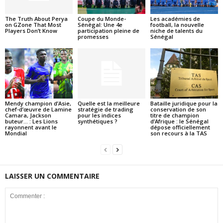
The Truth About Perya
Coupe du Monde-
Les académies de
on GZone That Most
Sénégal: Une 4e
football, la nouvelle
Players Don’t Know
participation pleine de
niche de talents du
promesses
Sénégal
Mendy champion d’Asie,
Quelle est la meilleure
Bataille juridique pour la
chef-d’œuvre de Lamine
stratégie de trading
conservation de son
Camara, Jackson
pour les indices
titre de champion
buteur… : Les Lions
synthétiques ?
d’Afrique : le Sénégal
rayonnent avant le
dépose officiellement
Mondial
son recours à la TAS
LAISSER UN COMMENTAIRE