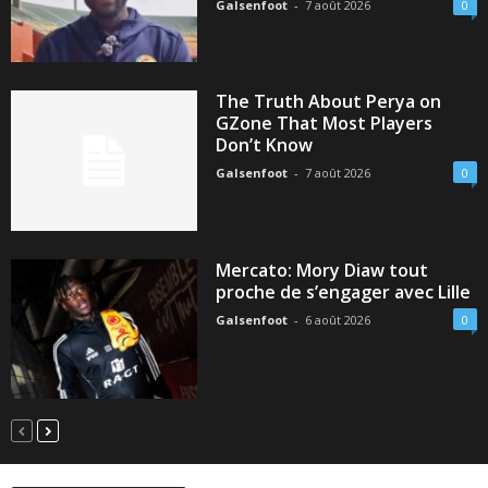
Galsenfoot
-
7 août 2026
0
The Truth About Perya on
GZone That Most Players
Don’t Know
Galsenfoot
-
7 août 2026
0
Mercato: Mory Diaw tout
proche de s’engager avec Lille
Galsenfoot
-
6 août 2026
0