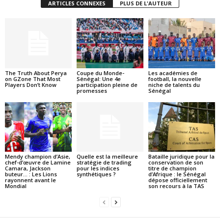
ARTICLES CONNEXES
PLUS DE L'AUTEUR
The Truth About Perya
Coupe du Monde-
Les académies de
on GZone That Most
Sénégal: Une 4e
football, la nouvelle
Players Don’t Know
participation pleine de
niche de talents du
promesses
Sénégal
Mendy champion d’Asie,
Quelle est la meilleure
Bataille juridique pour la
chef-d’œuvre de Lamine
stratégie de trading
conservation de son
Camara, Jackson
pour les indices
titre de champion
buteur… : Les Lions
synthétiques ?
d’Afrique : le Sénégal
rayonnent avant le
dépose officiellement
Mondial
son recours à la TAS