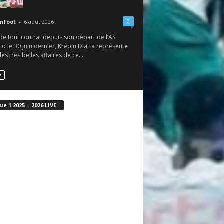
0
nfoot
-
6 août 2026
de tout contrat depuis son départ de l’AS
 le 30 juin dernier, Krépin Diatta représente
des très belles affaires de ce...
ue 1 2025 – 2026 LIVE