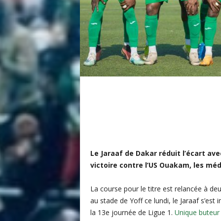
i
s
Le Jaraaf de Dakar réduit l’écart av
victoire contre l’US Ouakam, les méd
La course pour le titre est relancée à deu
au stade de Yoff ce lundi, le Jaraaf s’est
la 13e journée de Ligue 1.
Unique buteur 