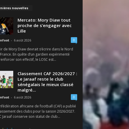
nières nouvelles
Mercato: Mory Diaw tout
proche de s’engager avec
Lille
0
nfoot
-
6 août 2026
ir de Mory Diaw devrait s’écrire dans le Nord
 France. En quête d’un gardien expérimenté
enforcer son effectif, le LOSC est...
Classement CAF 2026/2027 :
Le Jaraaf reste le club
sénégalais le mieux classé
malgré...
0
nfoot
-
6 août 2026
fédération africaine de football (CAF) a publié
lassement des clubs pour la saison 2026/2027.
SC Jaraaf conserve son statut de club...