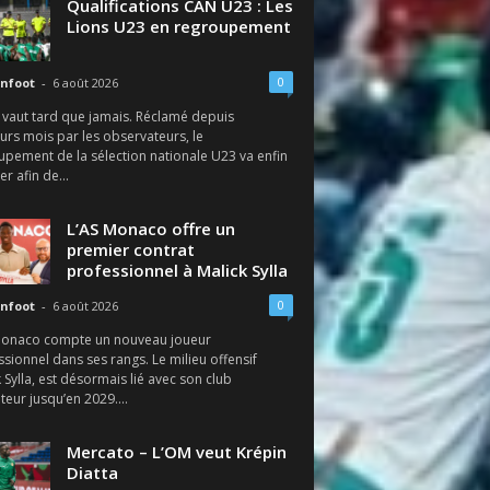
Qualifications CAN U23 : Les
Lions U23 en regroupement
0
nfoot
-
6 août 2026
 vaut tard que jamais. Réclamé depuis
urs mois par les observateurs, le
upement de la sélection nationale U23 va enfin
r afin de...
L’AS Monaco offre un
premier contrat
professionnel à Malick Sylla
0
nfoot
-
6 août 2026
Monaco compte un nouveau joueur
sionnel dans ses rangs. Le milieu offensif
 Sylla, est désormais lié avec son club
eur jusqu’en 2029....
Mercato – L’OM veut Krépin
Diatta