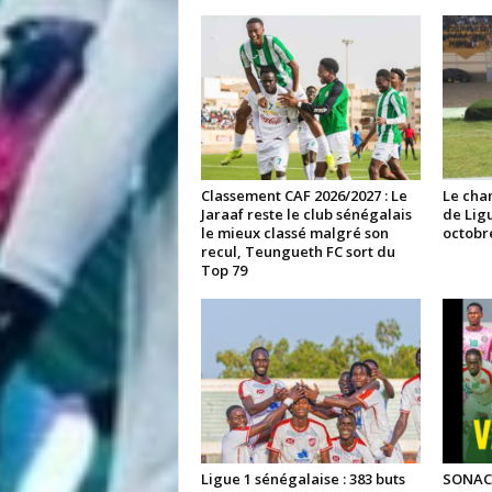
Classement CAF 2026/2027 : Le
Le cha
Jaraaf reste le club sénégalais
de Ligu
le mieux classé malgré son
octobr
recul, Teungueth FC sort du
Top 79
Ligue 1 sénégalaise : 383 buts
SONACO