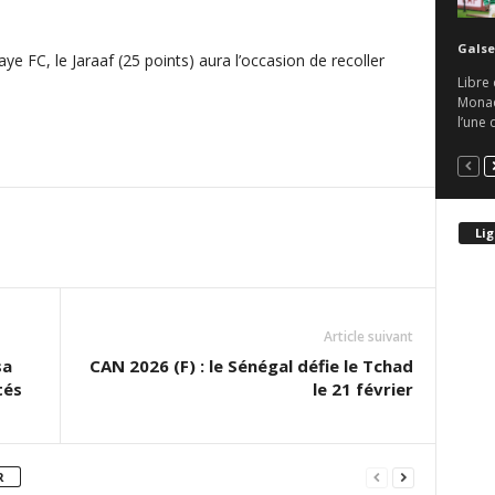
Galse
 FC, le Jaraaf (25 points) aura l’occasion de recoller
Libre 
Monaco
l’une 
Lig
Article suivant
sa
CAN 2026 (F) : le Sénégal défie le Tchad
tés
le 21 février
R