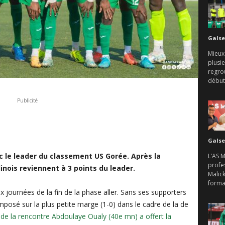
Galse
Mieux
plusie
regro
débute
Publicité
Galse
ec le leader du classement US Gorée. Après la
L’AS 
profes
inois reviennent à 3 points du leader.
Malick
format
x journées de la fin de la phase aller. Sans ses supporters
 imposé sur la plus petite marge (1-0) dans le cadre de la de
de la rencontre Abdoulaye Oualy (40e mn) a offert la