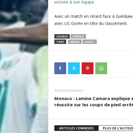
victoire à son équipe
.
Avec un match en retard face à Guédiawaye
avec US Gorée en tête du classement.
SOURCE
SENEGO
TAGS
JARAAF
LIGUE 1
Article précédent
Monaco : Lamine Camara explique 
réussite sur les coups de pied arrê
ARTICLES CONNEXES
PLUS DE L'AUTEU