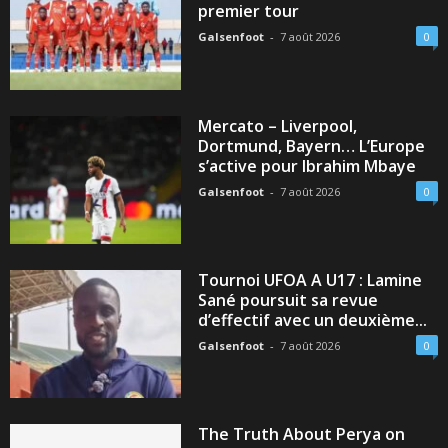
premier tour
Galsenfoot
-
7 août 2026
0
Mercato – Liverpool,
Dortmund, Bayern… L’Europe
s’active pour Ibrahim Mbaye
Galsenfoot
-
7 août 2026
0
Tournoi UFOA A U17 : Lamine
Sané poursuit sa revue
d’effectif avec un deuxième...
Galsenfoot
-
7 août 2026
0
The Truth About Perya on