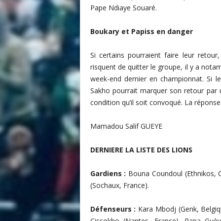
i
Pape Ndiaye Souaré.
s
Boukary et Papiss en danger
Si certains pourraient faire leur retou
risquent de quitter le groupe, il y a no
week-end dernier en championnat. Si le
Sakho pourrait marquer son retour par u
condition qu’il soit convoqué. La réponse
Mamadou Salif GUEYE
DERNIERE LA LISTE DES LIONS
Gardiens :
Bouna Coundoul (Ethnikos, C
(Sochaux, France).
Défenseurs :
Kara Mbodj (Genk, Belgique
Cissokho (Nantes, France), Papa Guèye