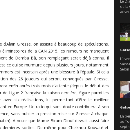
Le Di
de la
advers
 d’Alain Giresse, on assiste à beaucoup de spéculations.
Galse
es éliminatoires de la CAN 2015, les rumeurs ne manquent
sent de Demba Bâ, son remplaçant serait déjà connu. Il
L’aven
Saint-
c’est ce qui se murmure depuis plusieurs jours, notamment
Selon
mers est incertain après une blessure à l’épaule. Si cela
ation des 26 joueurs qui seront convoqués par Giresse,
era enfin après trois mois d’attente (depuis le début des
ur de Ligue 2 française la saison dernière, figure parmi les
avec six réalisations, lui permettant d’être le meilleur
luant en Europe. Un ratio qui sans doute contribuera à son
Galse
sence, sans oublier la pression mise sur Giresse à chaque
En per
tch). A noter que Mame Biram Diouf devrait aussi faire
au To
septem
x dernières sorties. De même pour Cheikhou Kouyaté et