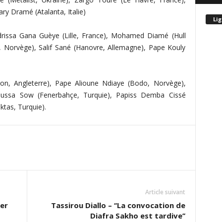
y Dramé (Atalanta, Italie)
Lig
 Idrissa Gana Guèye (Lille, France), Mohamed Diamé (Hull
n, Norvège), Salif Sané (Hanovre, Allemagne), Pape Kouly
n, Angleterre), Pape Alioune Ndiaye (Bodo, Norvège),
ussa Sow (Fenerbahçe, Turquie), Papiss Demba Cissé
tas, Turquie).
Article suivant
her
Tassirou Diallo – ‘‘La convocation de
Diafra Sakho est tardive’’