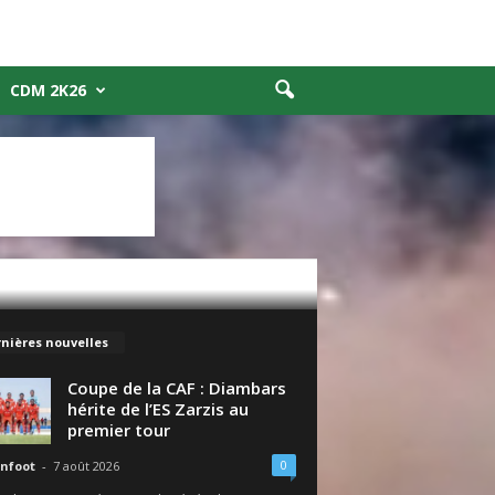
CDM 2K26
nières nouvelles
Coupe de la CAF : Diambars
hérite de l’ES Zarzis au
premier tour
0
nfoot
-
7 août 2026