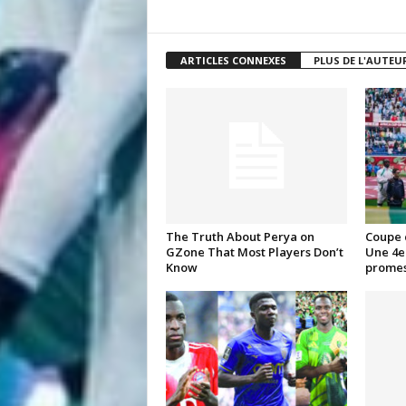
ARTICLES CONNEXES
PLUS DE L'AUTEU
The Truth About Perya on
Coupe 
GZone That Most Players Don’t
Une 4e 
Know
promes