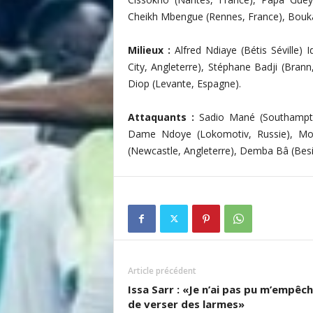
Cheikh Mbengue (Rennes, France), Boukar
Milieux :
Alfred Ndiaye (Bétis Séville)
City, Angleterre), Stéphane Badji (Bran
Diop (Levante, Espagne).
Attaquants :
Sadio Mané (Southampto
Dame Ndoye (Lokomotiv, Russie), Mo
(Newcastle, Angleterre), Demba Bâ (Besik
Article précédent
Issa Sarr : «Je n’ai pas pu m’empêc
de verser des larmes»