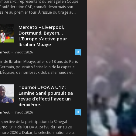
ambars FC, représentant du Sénégal en Coupe
 Confédération CAF, connaît désormais son
aire au premier tour. À l’issue du tirage au...
Mercato – Liverpool,
Dortmund, Bayern…
L’Europe s’active pour
Ibrahim Mbaye
0
nfoot
-
7 août 2026
ir de Ibrahim Mbaye, ailier de 18 ans du Paris
Germain, pourrait s’écrire loin de la capitale.
 L’Équipe, de nombreux clubs allemands et...
Tournoi UFOA A U17 :
Lamine Sané poursuit sa
revue d’effectif avec un
deuxième...
0
nfoot
-
7 août 2026
spective de la participation du Sénégal
urnoi U17 de l’UFOA A, prévu du 1er au 20
bre 2026 à Dakar, la sélection nationale a...