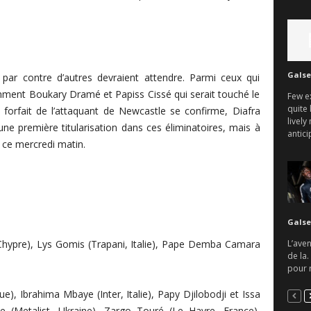
Galse
r, par contre d’autres devraient attendre. Parmi ceux qui
tamment Boukary Dramé et Papiss Cissé qui serait touché le
Few e
quite 
 forfait de l’attaquant de Newcastle se confirme, Diafra
lively
ne première titularisation dans ces éliminatoires, mais à
antici
 ce mercredi matin.
Galse
L’aven
hypre), Lys Gomis (Trapani, Italie), Pape Demba Camara
de la.
pour r
), Ibrahima Mbaye (Inter, Italie), Papy Djilobodji et Issa
 (Metalist, Ukraine), Zargo Touré (Le Havre, France),