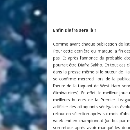
i
t
é
d
Enfin Diafra sera là ?
u
F
o
Comme avant chaque publication de liste
o
Pour cette dernière qui marque la fin d
t
pas. Et après l’annonce du probable ab
b
pourrait être Diafra Sakho. En tout cas 
a
dans la presse même si le buteur de Ham
l
se confirme mercredi lors de la public
l
S
l’heure de l’attaquant de West Ham sonn
é
éliminatoires). En effet, le meilleur joue
n
meilleurs buteurs de la Premier League 
é
artificier des attaquants sénégalais évo
g
retour en sélection après six mois d’ab
a
week-end en championnat (un but par ma
l
son retour après avoir manqué les deu
a