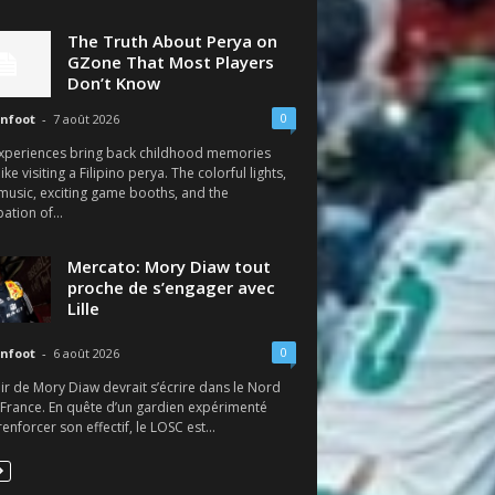
The Truth About Perya on
GZone That Most Players
Don’t Know
0
nfoot
-
7 août 2026
xperiences bring back childhood memories
like visiting a Filipino perya. The colorful lights,
 music, exciting game booths, and the
pation of...
Mercato: Mory Diaw tout
proche de s’engager avec
Lille
0
nfoot
-
6 août 2026
ir de Mory Diaw devrait s’écrire dans le Nord
 France. En quête d’un gardien expérimenté
enforcer son effectif, le LOSC est...