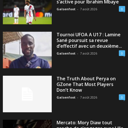
s’active pour Ibrahim Mbaye
Galsenfoot
-
7 août 2026
0
Tournoi UFOA A U17 : Lamine
Sané poursuit sa revue
d’effectif avec un deuxième...
Galsenfoot
-
7 août 2026
0
The Truth About Perya on
GZone That Most Players
Don’t Know
Galsenfoot
-
7 août 2026
0
Mercato: Mory Diaw tout