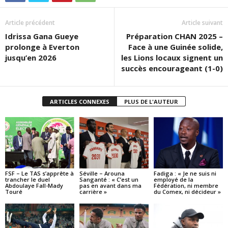
Article précédent
Article suivant
Idrissa Gana Gueye
Préparation CHAN 2025 –
prolonge à Everton
Face à une Guinée solide,
jusqu’en 2026
les Lions locaux signent un
succès encourageant (1-0)
ARTICLES CONNEXES
PLUS DE L'AUTEUR
FSF – Le TAS s’apprête à
Séville – Arouna
Fadiga : « Je ne suis ni
trancher le duel
Sanganté : « C’est un
employé de la
Abdoulaye Fall-Mady
pas en avant dans ma
Fédération, ni membre
Touré
carrière »
du Comex, ni décideur »