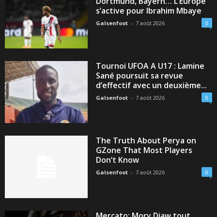
Dortmund, Bayern… L’Europe
s’active pour Ibrahim Mbaye
Galsenfoot
-
7 août 2026
0
Tournoi UFOA A U17 : Lamine
Sané poursuit sa revue
d’effectif avec un deuxième...
Galsenfoot
-
7 août 2026
0
The Truth About Perya on
GZone That Most Players
Don’t Know
Galsenfoot
-
7 août 2026
0
Mercato: Mory Diaw tout