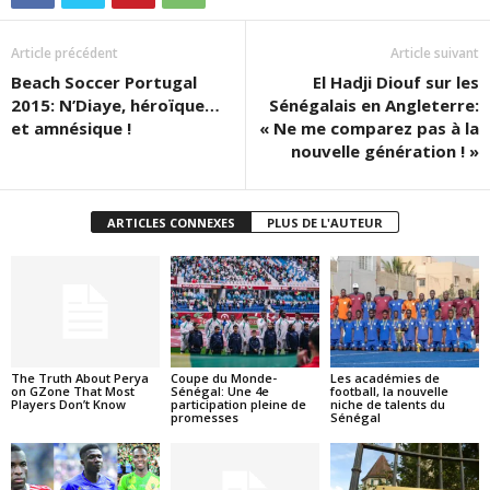
Article précédent
Article suivant
Beach Soccer Portugal
El Hadji Diouf sur les
2015: N’Diaye, héroïque…
Sénégalais en Angleterre:
et amnésique !
« Ne me comparez pas à la
nouvelle génération ! »
ARTICLES CONNEXES
PLUS DE L'AUTEUR
The Truth About Perya
Coupe du Monde-
Les académies de
on GZone That Most
Sénégal: Une 4e
football, la nouvelle
Players Don’t Know
participation pleine de
niche de talents du
promesses
Sénégal