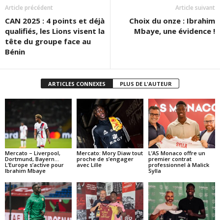
Article précédent
Article suivant
CAN 2025 : 4 points et déjà
Choix du onze : Ibrahim
qualifiés, les Lions visent la
Mbaye, une évidence !
tête du groupe face au
Bénin
ARTICLES CONNEXES
PLUS DE L'AUTEUR
Mercato – Liverpool,
Mercato: Mory Diaw tout
L’AS Monaco offre un
Dortmund, Bayern…
proche de s’engager
premier contrat
L’Europe s’active pour
avec Lille
professionnel à Malick
Ibrahim Mbaye
Sylla