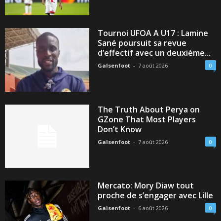
Tournoi UFOA A U17 : Lamine
Sané poursuit sa revue
d’effectif avec un deuxième...
Galsenfoot
-
7 août 2026
0
The Truth About Perya on
GZone That Most Players
Don’t Know
Galsenfoot
-
7 août 2026
0
Mercato: Mory Diaw tout
proche de s’engager avec Lille
Galsenfoot
-
6 août 2026
0