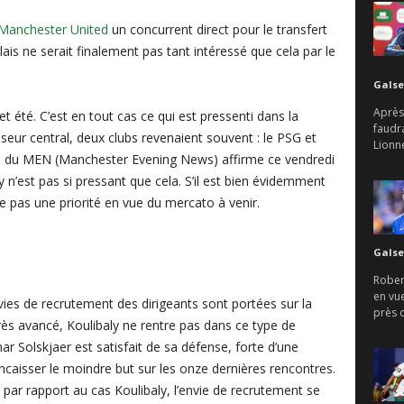
Manchester United
un concurrent direct pour le transfert
lais ne serait finalement pas tant intéressé que cela par le
Galse
Après 
et été. C’est en tout cas ce qui est pressenti dans la
faudr
nseur central, deux clubs revenaient souvent : le PSG et
Lionne
le du MEN (Manchester Evening News) affirme ce vendredi
y n’est pas si pressant que cela. S’il est bien évidemment
ue pas une priorité en vue du mercato à venir.
Galse
Rober
en vu
ies de recrutement des dirigeants sont portées sur la
près d
très avancé, Koulibaly ne rentre pas dans ce type de
r Solskjaer est satisfait de sa défense, forte d’une
caisser le moindre but sur les onze dernières rencontres.
t par rapport au cas Koulibaly, l’envie de recrutement se