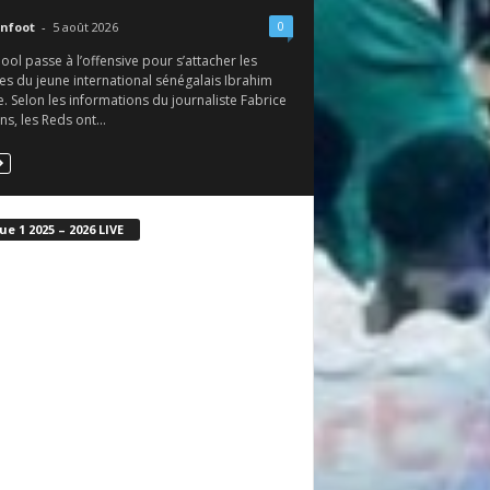
0
nfoot
-
5 août 2026
ool passe à l’offensive pour s’attacher les
es du jeune international sénégalais Ibrahim
 Selon les informations du journaliste Fabrice
s, les Reds ont...
ue 1 2025 – 2026 LIVE