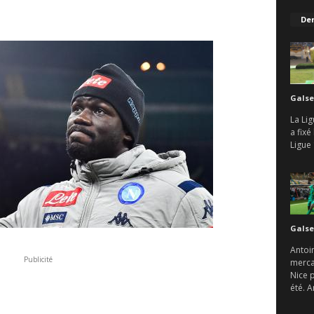
Der
Galse
La Lig
a fix
Ligue 
Galse
Antoin
Publicité
mercat
Nice 
été. A