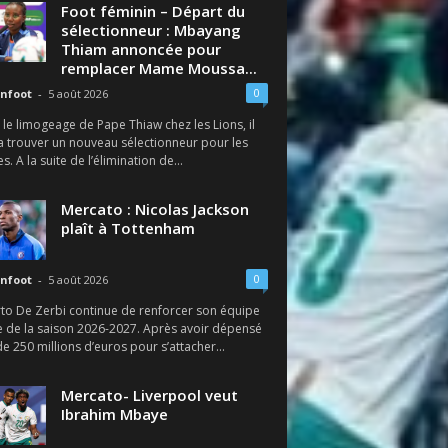
Foot féminin – Départ du
sélectionneur : Mbayang
Thiam annoncée pour
remplacer Mame Moussa...
0
nfoot
-
5 août 2026
le limogeage de Pape Thiaw chez les Lions, il
a trouver un nouveau sélectionneur pour les
s. A la suite de l’élimination de...
Mercato : Nicolas Jackson
plaît à Tottenham
0
nfoot
-
5 août 2026
to De Zerbi continue de renforcer son équipe
e de la saison 2026-2027. Après avoir dépensé
e 250 millions d’euros pour s’attacher...
Mercato- Liverpool veut
Ibrahim Mbaye