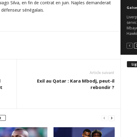
iago Silva, en fin de contrat en juin. Naples demanderait
Galse
n défenseur sénégalais.
Liverp
servic
Mbaye.
Hawkin
Lig
Article suivant
d
Exil au Qatar : Kara Mbodj, peut-il
t
rebondir ?
R