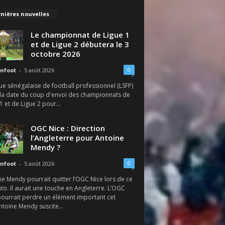
nières nouvelles
Le championnat de Ligue 1
et de Ligue 2 débutera le 3
octobre 2026
0
nfoot
-
5 août 2026
ue sénégalaise de football professionnel (LSFP)
é la date du coup d'envoi des championnats de
1 et de Ligue 2 pour...
OGC Nice : Direction
l’Angleterre pour Antoine
Mendy ?
0
nfoot
-
5 août 2026
e Mendy pourrait quitter l’OGC Nice lors de ce
o. Il aurait une touche en Angleterre. L’OGC
pourrait perdre un élément important cet
ntoine Mendy suscite...