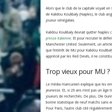
i
Alors que le club de la capitale voyait en
s
de Kalidou Koulibaly (Naples), le club ang
joueur sénégalais.
Kalidou Koulibaly devrait quitter Naples c
presse italienne
. Et pour recruter le défe
Manchester United. Seulement, un artic
que l’intérêt de MU pour Kalidou Koulibal
apprécié par les Red Devils, il ne constit
Trop vieux pour MU ?
Le média mancunien explique que les env
jeunesse. Et, si 29 ans n’est pas un âge 
joueurs de recherchés. De plus, Ole Gunna
bonne statistique de neuf matchs sans en
Pour Paris, l’autre club cité régulièremen