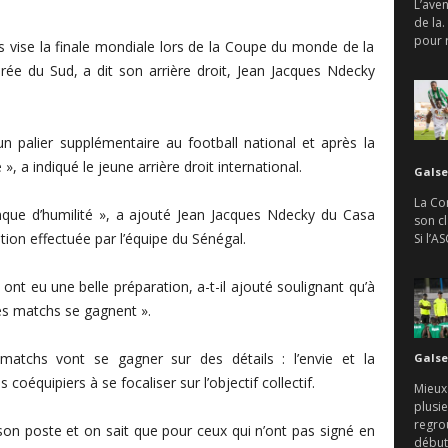
L’aven
de la.
pour r
 vise la finale mondiale lors de la Coupe du monde de la
ée du Sud, a dit son arrière droit, Jean Jacques Ndecky
n palier supplémentaire au football national et après la
», a indiqué le jeune arrière droit international.
Galse
La Con
anque d’humilité », a ajouté Jean Jacques Ndecky du Casa
son c
ation effectuée par l’équipe du Sénégal.
Si l’A
s ont eu une belle préparation, a-t-il ajouté soulignant qu’à
les matchs se gagnent ».
 matchs vont se gagner sur des détails : l’envie et la
Galse
s coéquipiers à se focaliser sur l’objectif collectif.
Mieux
plusie
regro
son poste et on sait que pour ceux qui n’ont pas signé en
débute