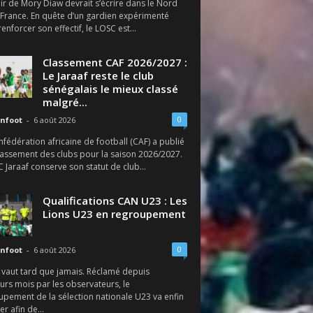
ir de Mory Diaw devrait s’écrire dans le Nord
 France. En quête d’un gardien expérimenté
enforcer son effectif, le LOSC est...
Classement CAF 2026/2027 :
Le Jaraaf reste le club
sénégalais le mieux classé
malgré...
0
nfoot
-
6 août 2026
fédération africaine de football (CAF) a publié
lassement des clubs pour la saison 2026/2027.
SC Jaraaf conserve son statut de club...
Qualifications CAN U23 : Les
Lions U23 en regroupement
0
nfoot
-
6 août 2026
 vaut tard que jamais. Réclamé depuis
urs mois par les observateurs, le
upement de la sélection nationale U23 va enfin
r afin de...