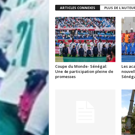
ARTICLES CONNEXES
PLUS DE L'AUTEU
Coupe du Monde- Sénégal:
Les aca
Une 4e participation pleine de
nouvell
promesses
Sénéga