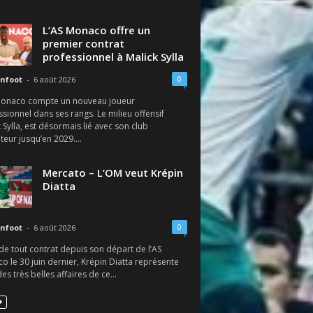
L’AS Monaco offre un
premier contrat
professionnel à Malick Sylla
0
nfoot
-
6 août 2026
Monaco compte un nouveau joueur
sionnel dans ses rangs. Le milieu offensif
 Sylla, est désormais lié avec son club
eur jusqu’en 2029....
Mercato – L’OM veut Krépin
Diatta
0
nfoot
-
6 août 2026
de tout contrat depuis son départ de l’AS
 le 30 juin dernier, Krépin Diatta représente
des très belles affaires de ce...