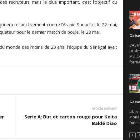
des recruteurs mais le plus important, c’est l’objectif du
jouera respectivement contre l’Arabie Saoudite, le 22 mai,
Equateur pour le dernier match de poule, le 28 mai.
Galse
L’AS 
 du monde des moins de 20 ans, l’équipe du Sénégal avait
profes
Malick
format
Galse
Article suivant
Libre 
er
Serie A: But et carton rouge pour Keita
Monaco
l’une 
Baldé Diao