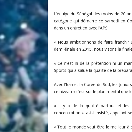
i
t
L’équipe du Sénégal des moins de 20 ans
é
catégorie qui démarre ce samedi en Cor
d
dans un entretien avec l’APS.
u
F
« Nous ambitionnons de faire franchir u
o
demi-finale en 2015, nous visons la finale 
o
t
b
« Ce n’est ni de la prétention ni un m
a
Sports qui a salué la qualité de la prépar
l
l
Avec l’Iran et la Corée du Sud, les Junior
S
ce niveau « c’est sur le plan mental que 
é
n
é
« Il y a de la qualité partout et les
g
concentration », a-t-il insisté, appelant se
a
l
« Tout le monde veut être le meilleur à 
a