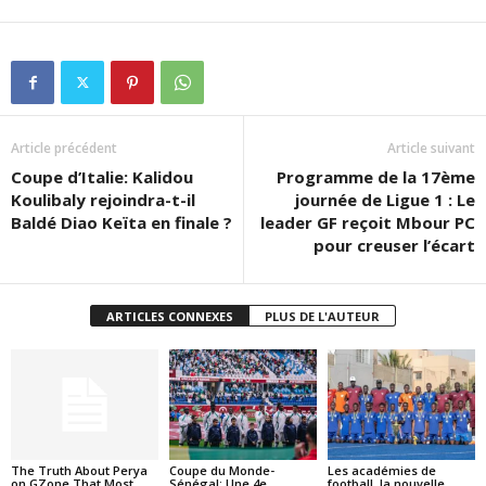
Article précédent
Article suivant
​Coupe d’Italie: Kalidou
Programme de la 17ème
Koulibaly rejoindra-t-il
journée de Ligue 1 : Le
Baldé Diao Keïta en finale ?
leader GF reçoit Mbour PC
pour creuser l’écart
ARTICLES CONNEXES
PLUS DE L'AUTEUR
The Truth About Perya
Coupe du Monde-
Les académies de
on GZone That Most
Sénégal: Une 4e
football, la nouvelle