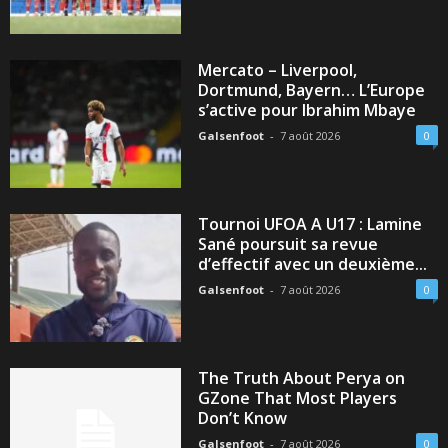
Mercato – Liverpool,
Dortmund, Bayern… L’Europe
s’active pour Ibrahim Mbaye
Galsenfoot
-
7 août 2026
0
Tournoi UFOA A U17 : Lamine
Sané poursuit sa revue
d’effectif avec un deuxième...
Galsenfoot
-
7 août 2026
0
The Truth About Perya on
GZone That Most Players
Don’t Know
Galsenfoot
-
7 août 2026
0