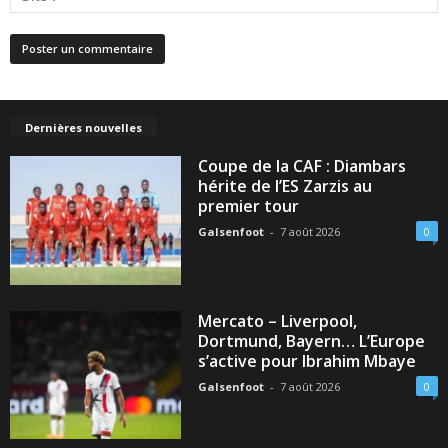
Dernières nouvelles
Coupe de la CAF : Diambars
hérite de l’ES Zarzis au
premier tour
Galsenfoot
-
7 août 2026
0
Mercato – Liverpool,
Dortmund, Bayern… L’Europe
s’active pour Ibrahim Mbaye
Galsenfoot
-
7 août 2026
0