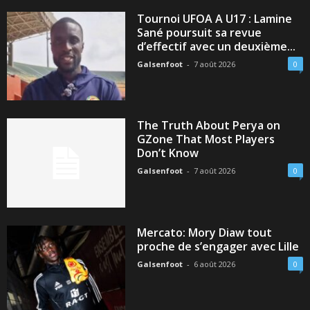
Tournoi UFOA A U17 : Lamine
Sané poursuit sa revue
d’effectif avec un deuxième...
Galsenfoot
-
7 août 2026
0
The Truth About Perya on
GZone That Most Players
Don’t Know
Galsenfoot
-
7 août 2026
0
Mercato: Mory Diaw tout
proche de s’engager avec Lille
Galsenfoot
-
6 août 2026
0