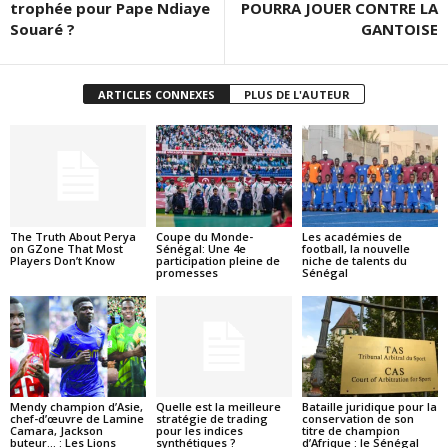
trophée pour Pape Ndiaye
POURRA JOUER CONTRE LA
Souaré ?
GANTOISE
ARTICLES CONNEXES
PLUS DE L'AUTEUR
The Truth About Perya
Coupe du Monde-
Les académies de
on GZone That Most
Sénégal: Une 4e
football, la nouvelle
Players Don’t Know
participation pleine de
niche de talents du
promesses
Sénégal
Mendy champion d’Asie,
Quelle est la meilleure
Bataille juridique pour la
chef-d’œuvre de Lamine
stratégie de trading
conservation de son
Camara, Jackson
pour les indices
titre de champion
buteur… : Les Lions
synthétiques ?
d’Afrique : le Sénégal