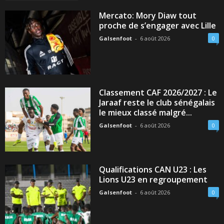
Mercato: Mory Diaw tout
proche de s’engager avec Lille
Galsenfoot
-
6 août 2026
0
Classement CAF 2026/2027 : Le
Jaraaf reste le club sénégalais
le mieux classé malgré...
Galsenfoot
-
6 août 2026
0
Qualifications CAN U23 : Les
Lions U23 en regroupement
Galsenfoot
-
6 août 2026
0