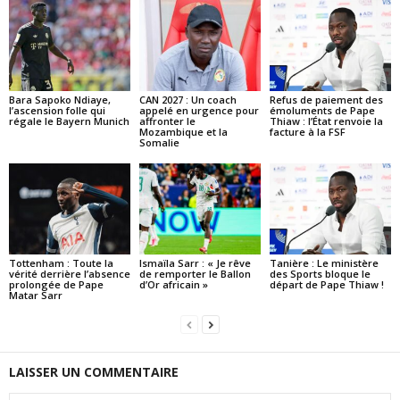
Bara Sapoko Ndiaye,
CAN 2027 : Un coach
Refus de paiement des
l’ascension folle qui
appelé en urgence pour
émoluments de Pape
régale le Bayern Munich
affronter le
Thiaw : l’État renvoie la
Mozambique et la
facture à la FSF
Somalie
Tottenham : Toute la
Ismaïla Sarr : « Je rêve
Tanière : Le ministère
vérité derrière l’absence
de remporter le Ballon
des Sports bloque le
prolongée de Pape
d’Or africain »
départ de Pape Thiaw !
Matar Sarr
LAISSER UN COMMENTAIRE