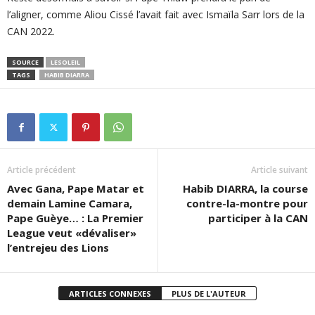
l’aligner, comme Aliou Cissé l’avait fait avec Ismaïla Sarr lors de la
CAN 2022.
SOURCE
LESOLEIL
TAGS
HABIB DIARRA
Article précédent
Article suivant
Avec Gana, Pape Matar et
Habib DIARRA, la course
demain Lamine Camara,
contre-la-montre pour
Pape Guèye… : La Premier
participer à la CAN
League veut «dévaliser»
l’entrejeu des Lions
ARTICLES CONNEXES
PLUS DE L'AUTEUR