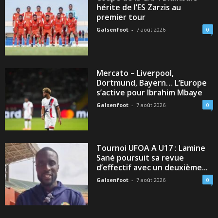
hérite de l’ES Zarzis au
premier tour
Galsenfoot
-
7 août 2026
0
Mercato – Liverpool,
Dortmund, Bayern… L’Europe
s’active pour Ibrahim Mbaye
Galsenfoot
-
7 août 2026
0
Tournoi UFOA A U17 : Lamine
Sané poursuit sa revue
d’effectif avec un deuxième...
Galsenfoot
-
7 août 2026
0