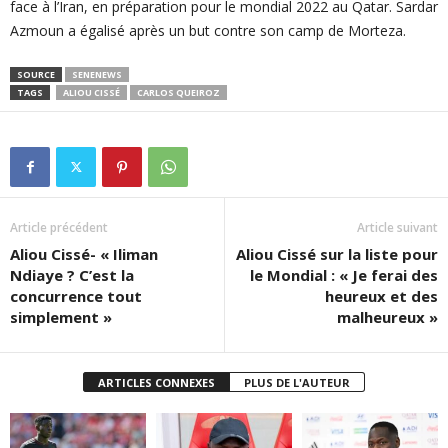
face à l’Iran, en préparation pour le mondial 2022 au Qatar. Sardar
Azmoun a égalisé après un but contre son camp de Morteza.
SOURCE
SENENEWS
TAGS
ALIOU CISSÉ
CARLOS QUEIROZ
Article précédent
Article suivant
Aliou Cissé- « Iliman
Aliou Cissé sur la liste pour
Ndiaye ? C’est la
le Mondial : « Je ferai des
concurrence tout
heureux et des
simplement »
malheureux »
ARTICLES CONNEXES
PLUS DE L'AUTEUR