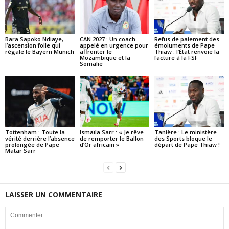
Bara Sapoko Ndiaye,
CAN 2027 : Un coach
Refus de paiement des
l’ascension folle qui
appelé en urgence pour
émoluments de Pape
régale le Bayern Munich
affronter le
Thiaw : l’État renvoie la
Mozambique et la
facture à la FSF
Somalie
Tottenham : Toute la
Ismaïla Sarr : « Je rêve
Tanière : Le ministère
vérité derrière l’absence
de remporter le Ballon
des Sports bloque le
prolongée de Pape
d’Or africain »
départ de Pape Thiaw !
Matar Sarr
LAISSER UN COMMENTAIRE