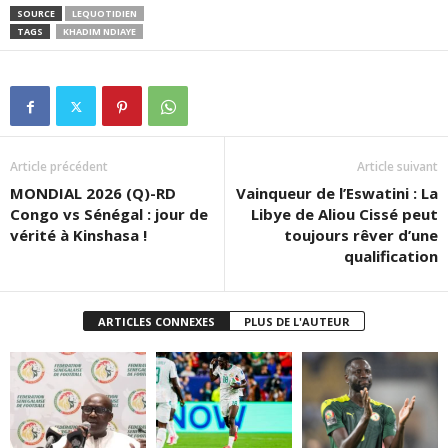
SOURCE
LEQUOTIDIEN
TAGS
KHADIM NDIAYE
Article précédent
Article suivant
MONDIAL 2026 (Q)-RD
Vainqueur de l’Eswatini : La
Congo vs Sénégal : jour de
Libye de Aliou Cissé peut
vérité à Kinshasa !
toujours rêver d’une
qualification
ARTICLES CONNEXES
PLUS DE L'AUTEUR