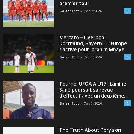
premier tour
Galsenfoot
-
7 août 2026
0
Mercato – Liverpool,
Dortmund, Bayern… L’Europe
s’active pour Ibrahim Mbaye
Galsenfoot
-
7 août 2026
0
Tournoi UFOA A U17 : Lamine
Sané poursuit sa revue
d’effectif avec un deuxième...
Galsenfoot
-
7 août 2026
0
The Truth About Perya on