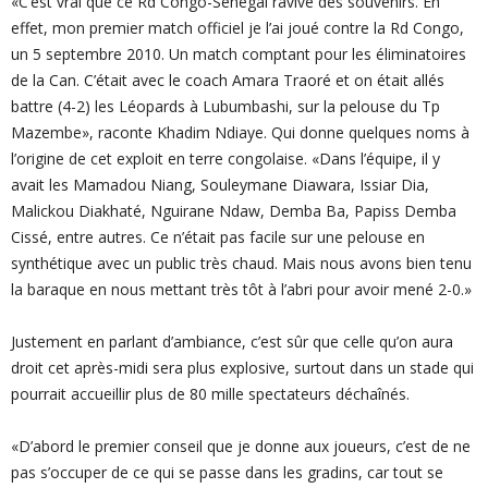
«C’est vrai que ce Rd Congo-Sénégal ravive des souvenirs. En
effet, mon premier match officiel je l’ai joué contre la Rd Congo,
un 5 septembre 2010. Un match comptant pour les éliminatoires
de la Can. C’était avec le coach Amara Traoré et on était allés
battre (4-2) les Léopards à Lubumbashi, sur la pelouse du Tp
Mazembe», raconte Khadim Ndiaye. Qui donne quelques noms à
l’origine de cet exploit en terre congolaise. «Dans l’équipe, il y
avait les Mamadou Niang, Souleymane Diawara, Issiar Dia,
Malickou Diakhaté, Nguirane Ndaw, Demba Ba, Papiss Demba
Cissé, entre autres. Ce n’était pas facile sur une pelouse en
synthétique avec un public très chaud. Mais nous avons bien tenu
la baraque en nous mettant très tôt à l’abri pour avoir mené 2-0.»
Justement en parlant d’ambiance, c’est sûr que celle qu’on aura
droit cet après-midi sera plus explosive, surtout dans un stade qui
pourrait accueillir plus de 80 mille spectateurs déchaînés.
«D’abord le premier conseil que je donne aux joueurs, c’est de ne
pas s’occuper de ce qui se passe dans les gradins, car tout se