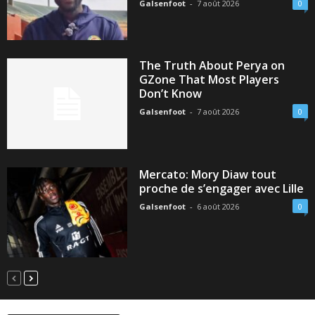
Galsenfoot
-
7 août 2026
0
The Truth About Perya on
GZone That Most Players
Don’t Know
Galsenfoot
-
7 août 2026
0
Mercato: Mory Diaw tout
proche de s’engager avec Lille
Galsenfoot
-
6 août 2026
0