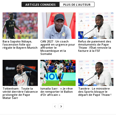
ARTICLES CONNEXES
PLUS DE L'AUTEUR
Bara Sapoko Ndiaye,
CAN 2027 : Un coach
Refus de paiement des
l’ascension folle qui
appelé en urgence pour
émoluments de Pape
régale le Bayern Munich
affronter le
Thiaw : l’État renvoie la
Mozambique et la
facture à la FSF
Somalie
Tottenham : Toute la
Ismaïla Sarr : « Je rêve
Tanière : Le ministère
vérité derrière l’absence
de remporter le Ballon
des Sports bloque le
prolongée de Pape
d’Or africain »
départ de Pape Thiaw !
Matar Sarr