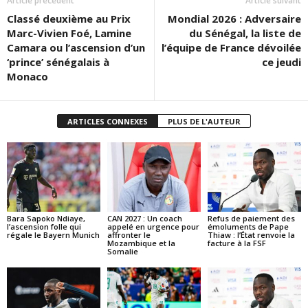
Article précédent
Article suivant
Classé deuxième au Prix
Mondial 2026 : Adversaire
Marc-Vivien Foé, Lamine
du Sénégal, la liste de
Camara ou l’ascension d’un
l’équipe de France dévoilée
‘prince’ sénégalais à
ce jeudi
Monaco
ARTICLES CONNEXES
PLUS DE L'AUTEUR
Bara Sapoko Ndiaye,
CAN 2027 : Un coach
Refus de paiement des
l’ascension folle qui
appelé en urgence pour
émoluments de Pape
régale le Bayern Munich
affronter le
Thiaw : l’État renvoie la
Mozambique et la
facture à la FSF
Somalie