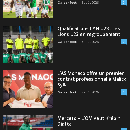
Galsenfoot
-
6 août 2026
0
Qualifications CAN U23 : Les
Lions U23 en regroupement
Galsenfoot
-
6 août 2026
0
L’AS Monaco offre un premier
contrat professionnel à Malick
Sylla
Galsenfoot
-
6 août 2026
0
Mercato – L’OM veut Krépin
Diatta