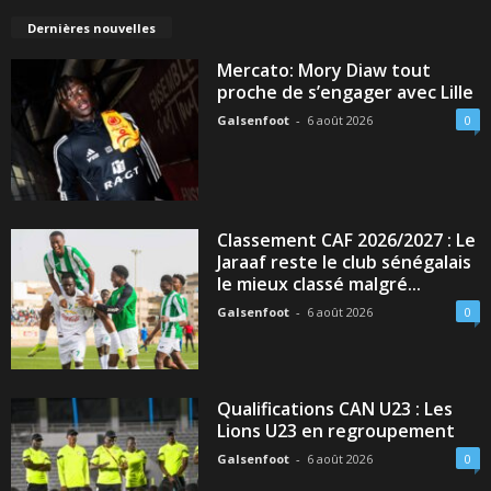
Dernières nouvelles
Mercato: Mory Diaw tout
proche de s’engager avec Lille
Galsenfoot
-
6 août 2026
0
Classement CAF 2026/2027 : Le
Jaraaf reste le club sénégalais
le mieux classé malgré...
Galsenfoot
-
6 août 2026
0
Qualifications CAN U23 : Les
Lions U23 en regroupement
Galsenfoot
-
6 août 2026
0