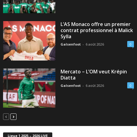
L’AS Monaco offre un premier
contrat professionnel à Malick
Sylla
Galsenfoot
-
6 août 2026
0
Mercato – L’OM veut Krépin
Diatta
Galsenfoot
-
6 août 2026
0
Ligue 1 2025 – 2026 LIVE