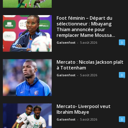
Foot féminin – Départ du
sélectionneur : Mbayang
Thiam annoncée pour
remplacer Mame Moussa...
Galsenfoot
-
5 août 2026
0
Mercato : Nicolas Jackson plaît
à Tottenham
Galsenfoot
-
5 août 2026
0
Mercato- Liverpool veut
Ibrahim Mbaye
Galsenfoot
-
5 août 2026
0